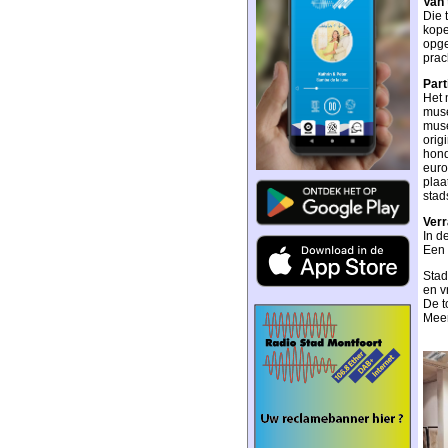
Van 
Die 
kope
opge
prac
Part
Het 
muse
muse
orig
hond
euro
plaa
stad
Verr
In d
Een 
Stad
en v
De t
Meer