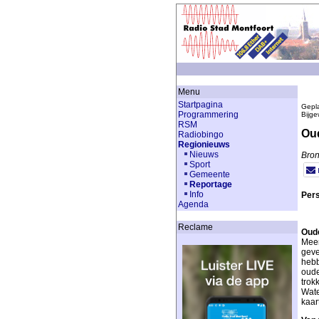
Menu
Startpagina
Gepla
Programmering
Bijge
RSM
Oud
Radiobingo
Regionieuws
Nieuws
Bron
Sport
Gemeente
Reportage
Info
Pers
Agenda
Reclame
Oude
Meer
geve
hebb
oude
trok
Wate
kaar