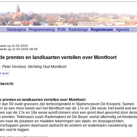
Startpagina
Programmering
RSM
Radiobingo
Regionieuws
Agenda
atst op:11-02-2026
werkt op:11-02-2026 08:56
e prenten en landkaarten vertellen over Montfoort
: Peter Versloot, Stichting Oud Montfoort
bericht:
 prenten en landkaarten vertellen over Montfoort
 dan 50 oude gravures zijn tentoongesteld in Stadsmuseum De Knoperij. Samen
n ze een mooi beeld van het Montfoort van de 17e en 18e eeuw. Het beeld wat we
en van de 17e en 18e eeuw wordt immers voor een groot deel gevormd door dez
 prenten. Tekenaars zoals Rademakers en De Beyer, veelal afkomstig uit Amsterd
ken naar de plaatsen en maakten tekeningen van stads- en dorpsgezichten.
rschappen gaven daarnaast opdracht de polders en waterlopen nauwkeurig op
ten vast te leggen.