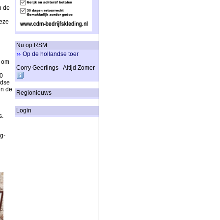
n de
eze
Nu op RSM
Op de hollandse toer
n om
Corry Geerlings - Altijd Zomer
30
ndse
en de
Regionieuws
Login
s.
g-