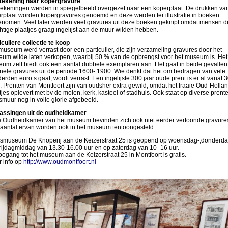
tekening naar kopergravure
tekeningen werden in spiegelbeeld overgezet naar een koperplaat. De drukken va
rplaat worden kopergravures genoemd en deze werden ter illustratie in boeken
nomen. Veel later werden veel gravures uit deze boeken geknipt omdat mensen d
htige plaatjes graag ingelijst aan de muur wilden hebben.
iculiere collectie te koop
museum werd verrast door een particulier, die zijn verzameling gravures door het
um wilde laten verkopen, waarbij 50 % van de opbrengst voor het museum is. Het
um zelf biedt ook een aantal dubbele exemplaren aan. Het gaat in beide gevalle
inele gravures uit de periode 1600- 1900. Wie denkt dat het om bedragen van vele
erden euro’s gaat, wordt verrast. Een ingelijste 300 jaar oude prent is er al vanaf 
. Prenten van Montfoort zijn van oudsher extra gewild, omdat het fraaie Oud-Holla
tjes oplevert met bv de molen, kerk, kasteel of stadhuis. Ook staat op diverse prent
smuur nog in volle glorie afgebeeld.
assingen uit de oudheidkamer
e Oudheidkamer van het museum bevinden zich ook niet eerder vertoonde gravure
aantal ervan worden ook in het museum tentoongesteld.
smuseum De Knoperij aan de Keizerstraat 25 is geopend op woensdag-,donderda
rijdagmiddag van 13.30-16.00 uur en op zaterdag van 10- 16 uur.
oegang tot het museum aan de Keizerstraat 25 in Montfoort is gratis.
 info op
http://www.oudmontfoort.nl