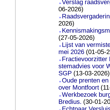
Verslag raadsver
06-2026)
Raadsvergadering
2026)
Kennismakingsmar
(27-05-2026)
Lijst van vermis
mei 2026
(01-05-2
Fractievoorzitter
stemadvies voor 
SGP
(13-03-2026)
Oude prenten en 
over Montfoort
(11
Werkbezoek burg
Bredius.
(30-01-2
Echtpaar Verslui