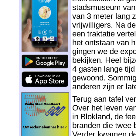
stadsmuseum van M
van 3 meter lang z
vrijwilligers. Na d
een traktatie verte
het ontstaan van 
gingen we de expo
bekijken. Heel bij
4 gasten lange tij
gewoond. Sommige
anderen zijn er l
Terug aan tafel ver
Over het leven van
in Blokland, de fe
branden die twee b
Verder kwamen de