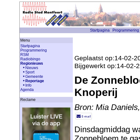
Startpagina
Programmering
Menu
Startpagina
Programmering
RSM
Geplaatst op:14-02-2
Radiobingo
Regionieuws
Bijgewerkt op:14-02-
Nieuws
Sport
De Zonnebloe
Gemeente
Reportage
Info
Knoperij
Agenda
Reclame
Bron: Mia Daniels
Dinsdagmiddag wa
Zonnebloem te gast