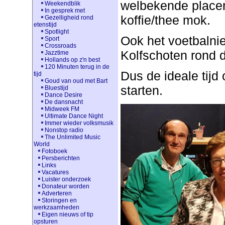
welbekende place
Weekendblik
In gesprek met
koffie/thee mok.
Gezelligheid rond
etenstijd
Spotlight
Ook het voetbaln
Sport
Crossroads
Kolfschoten rond d
Jazztime
Hollands op z'n best
120 Minuten terug in de
Dus de ideale tij
tijd
Goud van oud met Bart
starten.
Bluestijd
Dance Desire
De dansnacht
Midweek FM
Ultimate Dance Night
Immer wieder volksmusik
Nonstop radio
The Unlimited Music
World
Fotoboek
Persberichten
Links
Vacatures
Luister onderzoek
Donateur worden
Adverteren
Storingen en
werkzaamheden
Eigen nieuws of tip
opsturen