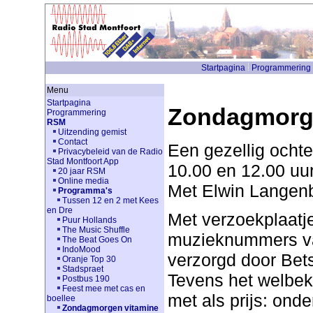
Startpagina
Programmering
Menu
Startpagina
Zondagmorge
Programmering
RSM
Uitzending gemist
Contact
Een gezellig och
Privacybeleid van de Radio
Stad Montfoort App
10.00 en 12.00 uur
20 jaar RSM
Online media
Met Elwin Langen
Programma's
Tussen 12 en 2 met Kees
en Dre
Met verzoekplaatje
Puur Hollands
The Music Shuffle
muzieknummers va
The Beat Goes On
IndoMood
verzorgd door Bet
Oranje Top 30
Stadspraet
Tevens het welbe
Postbus 190
Feest mee met cas en
met als prijs: onde
boellee
Zondagmorgen vitamine