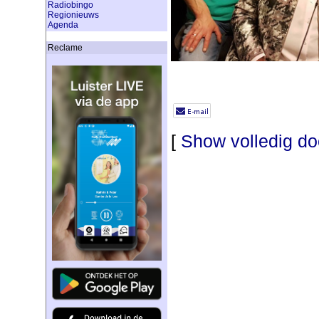
Radiobingo
Regionieuws
Agenda
Reclame
[
Show volledig d