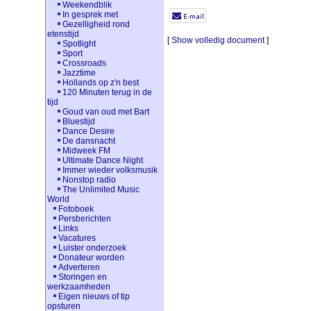
Weekendblik
In gesprek met
Gezelligheid rond
etenstijd
[
Show volledig document
]
Spotlight
Sport
Crossroads
Jazztime
Hollands op z'n best
120 Minuten terug in de
tijd
Goud van oud met Bart
Bluestijd
Dance Desire
De dansnacht
Midweek FM
Ultimate Dance Night
Immer wieder volksmusik
Nonstop radio
The Unlimited Music
World
Fotoboek
Persberichten
Links
Vacatures
Luister onderzoek
Donateur worden
Adverteren
Storingen en
werkzaamheden
Eigen nieuws of tip
opsturen