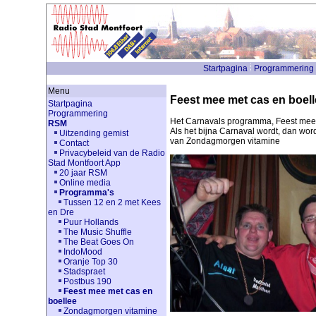
Startpagina
Programmering
Menu
Feest mee met cas en boell
Startpagina
Programmering
Het Carnavals programma, Feest mee 
RSM
Als het bijna Carnaval wordt, dan wor
Uitzending gemist
van Zondagmorgen vitamine
Contact
Privacybeleid van de Radio
Stad Montfoort App
20 jaar RSM
Online media
Programma's
Tussen 12 en 2 met Kees
en Dre
Puur Hollands
The Music Shuffle
The Beat Goes On
IndoMood
Oranje Top 30
Stadspraet
Postbus 190
Feest mee met cas en
boellee
Zondagmorgen vitamine