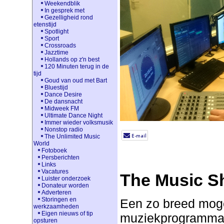
Weekendblik
In gesprek met
Gezelligheid rond
etenstijd
Spotlight
Sport
Crossroads
Jazztime
Hollands op z'n best
120 Minuten terug in de
tijd
Goud van oud met Bart
Bluestijd
Dance Desire
De dansnacht
Midweek FM
Ultimate Dance Night
Immer wieder volksmusik
Nonstop radio
The Unlimited Music
World
Fotoboek
Persberichten
Links
Vacatures
The Music Sh
Luister onderzoek
Donateur worden
Adverteren
Storingen en
Een zo breed moge
werkzaamheden
Eigen nieuws of tip
muziekprogramma w
opsturen