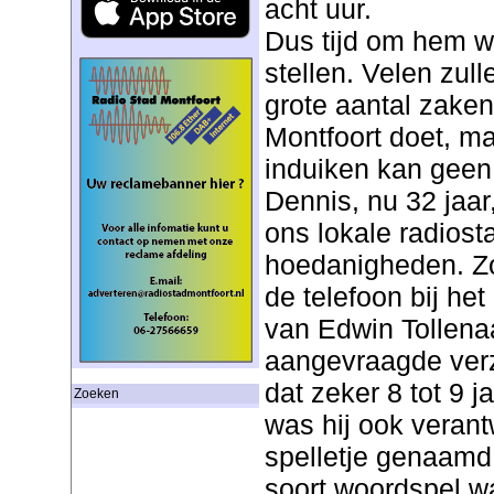
acht uur.
Dus tijd om hem w
stellen. Velen zul
grote aantal zaken
Montfoort doet, m
induiken kan geen
Dennis, nu 32 jaar,
ons lokale radiosta
hoedanigheden. Zo
de telefoon bij h
van Edwin Tollenaa
aangevraagde ver
dat zeker 8 tot 9 
Zoeken
was hij ook verant
spelletje genaamd
soort woordspel wa