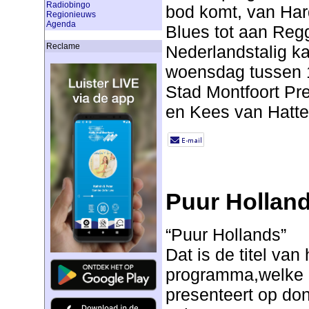
Radiobingo
bod komt, van Har
Regionieuws
Agenda
Blues tot aan Reg
Reclame
Nederlandstalig k
woensdag tussen 1
Stad Montfoort Pr
en Kees van Hatt
Puur Hollan
“Puur Hollands”
Dat is de titel van
programma,welke 
presenteert op do