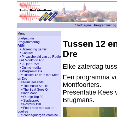
Startpagina
Programmering
Menu
Startpagina
Tussen 12 en
Programmering
RSM
Uitzending gemist
Dre
Contact
Privacybeleid van de Radio
Stad Montfoort App
20 jaar RSM
Elke zaterdag tuss
Online media
Programma's
Tussen 12 en 2 met Kees
Een programma voo
en Dre
Puur Hollands
Montfoorters.
The Music Shuffle
The Beat Goes On
Presentatie Kees 
IndoMood
Oranje Top 30
Brugmans.
Stadspraet
Postbus 190
Feest mee met cas en
boellee
Zondagmorgen vitamine