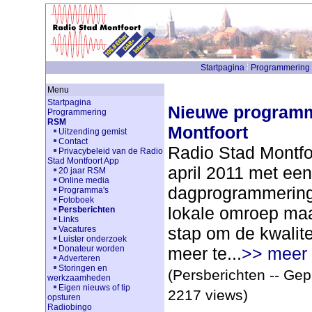
Startpagina
Programmering
Menu
Startpagina
Nieuwe programm
Programmering
RSM
Montfoort
Uitzending gemist
Contact
Radio Stad Montfo
Privacybeleid van de Radio
Stad Montfoort App
april 2011 met ee
20 jaar RSM
Online media
dagprogrammering.
Programma's
Fotoboek
lokale omroep ma
Persberichten
Links
stap om de kwalit
Vacatures
Luister onderzoek
Donateur worden
meer te...
>> meer
Adverteren
Storingen en
(Persberichten -- Gep
werkzaamheden
Eigen nieuws of tip
2217 views)
opsturen
Radiobingo