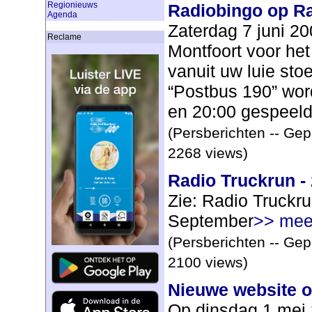
Regionieuws
Radiobingo op Ra
Agenda
Zaterdag 7 juni 20
Reclame
Montfoort voor het
vanuit uw luie sto
“Postbus 190” wor
en 20:00 gespeeld.
(Persberichten -- Gep
2268 views)
Radio Truckrun -
Zie: Radio Truckru
September
>> mee
(Persberichten -- Gep
2100 views)
Nieuwe website o
Op dinsdag 1 mei