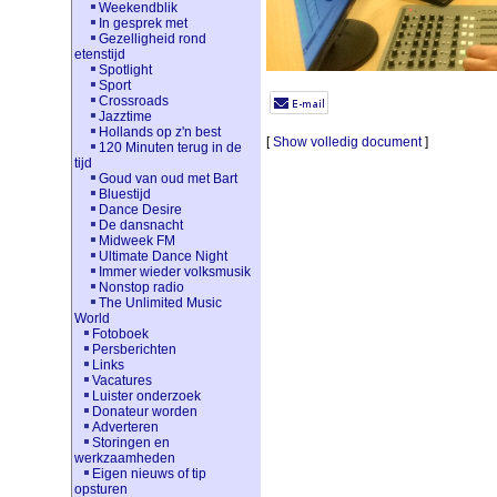
Weekendblik
In gesprek met
Gezelligheid rond
etenstijd
Spotlight
Sport
Crossroads
Jazztime
Hollands op z'n best
[
Show volledig document
]
120 Minuten terug in de
tijd
Goud van oud met Bart
Bluestijd
Dance Desire
De dansnacht
Midweek FM
Ultimate Dance Night
Immer wieder volksmusik
Nonstop radio
The Unlimited Music
World
Fotoboek
Persberichten
Links
Vacatures
Luister onderzoek
Donateur worden
Adverteren
Storingen en
werkzaamheden
Eigen nieuws of tip
opsturen