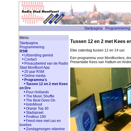
Startpagina
Programmering
Menu
Tussen 12 en 2 met Kees e
Startpagina
Programmering
Elke zaterdag tussen 12 en 14 uur.
RSM
Uitzending gemist
Een programma voor Montfoorters, doo
Contact
Presentatie Kees van Hattum en Andr
Privacybeleid van de Radio
Stad Montfoort App
20 jaar RSM
Online media
Programma's
Tussen 12 en 2 met Kees
en Dre
Puur Hollands
The Music Shuffle
The Beat Goes On
IndoMood
Oranje Top 30
Stadspraet
Postbus 190
Feest mee met cas en
boellee
Zondagmorgen vitamine