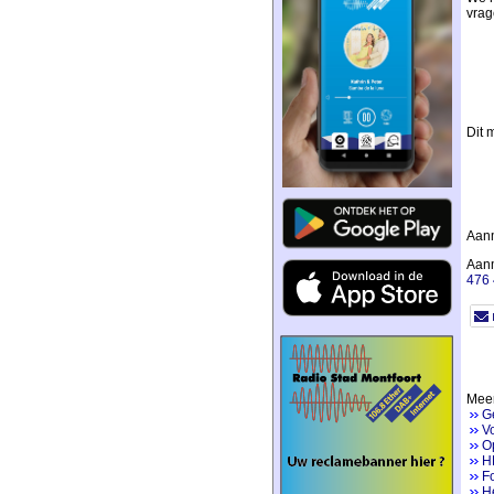
vrag
Dit m
Aan
Aanm
476
Meer
G
V
Op
H
Fo
He