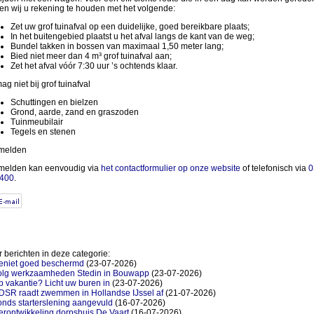
en wij u rekening te houden met het volgende:
Zet uw grof tuinafval op een duidelijke, goed bereikbare plaats;
In het buitengebied plaatst u het afval langs de kant van de weg;
Bundel takken in bossen van maximaal 1,50 meter lang;
Bied niet meer dan 4 m³ grof tuinafval aan;
Zet het afval vóór 7:30 uur ’s ochtends klaar.
ag niet bij grof tuinafval
Schuttingen en bielzen
Grond, aarde, zand en graszoden
Tuinmeubilair
Tegels en stenen
melden
elden kan eenvoudig via
het contactformulier op onze website
of telefonisch via
0
 400
.
 berichten in deze categorie:
eniet goed beschermd
(23-07-2026)
olg werkzaamheden Stedin in Bouwapp
(23-07-2026)
 vakantie? Licht uw buren in
(23-07-2026)
DSR raadt zwemmen in Hollandse IJssel af
(21-07-2026)
nds starterslening aangevuld
(16-07-2026)
rontwikkeling dorpshuis De Vaart
(16-07-2026)