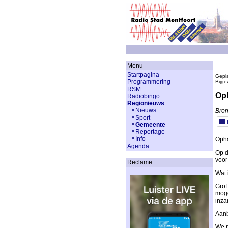
Menu
Startpagina
Gepla
Programmering
Bijge
RSM
Oph
Radiobingo
Regionieuws
Nieuws
Bron
Sport
Gemeente
Reportage
Info
Opha
Agenda
Op d
voor
Reclame
Wat 
Grof
moge
inza
Aan
We r