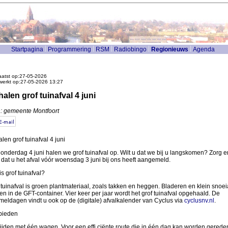
Startpagina
Programmering
RSM
Radiobingo
Regionieuws
Agenda
atst op:27-05-2026
werkt op:27-05-2026 13:27
alen grof tuinafval 4 juni
: gemeente Montfoort
len grof tuinafval 4 juni
onderdag 4 juni halen we grof tuinafval op. Wilt u dat we bij u langskomen? Zorg e
 dat u het afval vóór woensdag 3 juni bij ons heeft aangemeld.
is grof tuinafval?
 tuinafval is groen plantmateriaal, zoals takken en heggen. Bladeren en klein snoei
n in de GFT-container. Vier keer per jaar wordt het grof tuinafval opgehaald. De
meldagen vindt u ook op de (digitale) afvalkalender van Cyclus via
cyclusnv.nl
.
bieden
ijden met één wagen. Voor een effi ciënte route die in één dag kan worden gerede