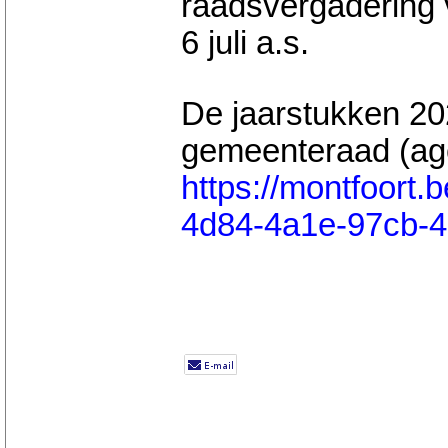
raadsvergadering v
6 juli a.s.
De jaarstukken 202
gemeenteraad (age
https://montfoort.
4d84-4a1e-97cb-