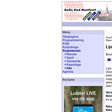
Menu
Startpagina
Gepla
Programmering
Bijge
RSM
Lij
Radiobingo
Regionieuws
Nieuws
Bron
Sport
Gemeente
Reportage
Info
Lijs
Agenda
Dier
elef
vrag
Reclame
alle
veel
Verm
Mont
en p
Nie
Nie