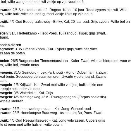
e bef, witte wangen en een wit vlekje op zijn voorhoofd.
ewater
: 2/6 Schakenbosdreef - Ragnar; Kater, 10 jaar. Rood cypers met wit. Witte
es, witte buik, witte neusbrug, rood vlekje links op zijn neus.
uwijk
: 4/6 Oud Bodegraafseweg - Binky; Kat, 20 jaar oud. Grijs cypers. Witte bef en
jes.
rden
: 31/5 Hertenkamp - Fiep; Poes, 10 jaar oud. Tijger, grijs zwart.
band.
onden dieren
egraven
: 31/5 Groene Zoom - Kat. Cypers grijs, witte bef, witte
es aan de poten.
melen
: 26/5 Burgmeester Timmermanslaan - Kater. Zwart, witte achterpoten, voor wi
es, witte bef, zwarte neus.
uwegein
: 31/5 Geinoord (hoek Parkhout) - Hond (Dobermann). Zwart
wat bruin. Gecoupeerde staart en oren. Zwarte vlooienband. Zwarte
band.
uwegein
: 1/6 Krijtwal - Kat. Zwart met witte voetjes, buik en kin een
streepje net onder z’n neus.
uwegein
: 3/6 Waterlelie - Kat. Grijs.
uwegein
: 4/6 Montageweg 13 A - Dwergpapagaai (Forpus coelestis).
w/gele kleuren.
ewater
: 26/5 Leeuweringerstraat - Kat, Jong. Geheel rood.
ewater
: 28/5 Hoenkoopse Buurtweg - asielnaam Bo; Poes. Zwart.
uwijk
: 4/6 Oud Reeuwijkseweg - Kat, Jong volwassen. Cypers grijs
te strepen met witte hals en witte poten.