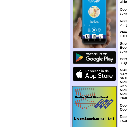
witt
Oud
sokj
Ree
voet
Woe
Hals
Gev
Bod
sokj
Har
sokj
Nie
met 
hals
Nie
wit 
Nie
Nie
Blau
Oud
Oud
Ree
zwar