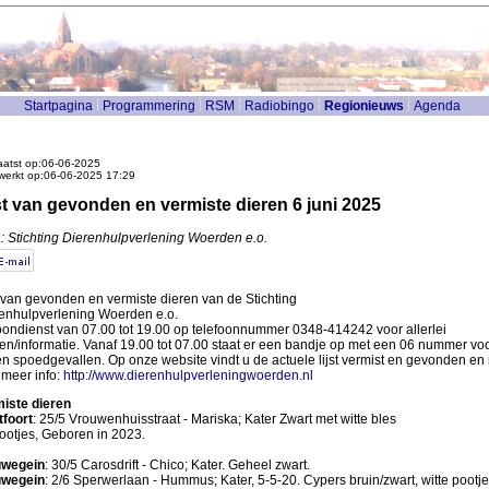
Startpagina
Programmering
RSM
Radiobingo
Regionieuws
Agenda
atst op:06-06-2025
werkt op:06-06-2025 17:29
st van gevonden en vermiste dieren 6 juni 2025
: Stichting Dierenhulpverlening Woerden e.o.
t van gevonden en vermiste dieren van de Stichting
enhulpverlening Woerden e.o.
oondienst van 07.00 tot 19.00 op telefoonnummer 0348-414242 voor allerlei
en/informatie. Vanaf 19.00 tot 07.00 staat er een bandje op met een 06 nummer vo
en spoedgevallen. Op onze website vindt u de actuele lijst vermist en gevonden en
 meer info:
http://www.dierenhulpverleningwoerden.nl
iste dieren
foort
: 25/5 Vrouwenhuisstraat - Mariska; Kater Zwart met witte bles
ootjes, Geboren in 2023.
uwegein
: 30/5 Carosdrift - Chico; Kater. Geheel zwart.
uwegein
: 2/6 Sperwerlaan - Hummus; Kater, 5-5-20. Cypers bruin/zwart, witte pootj