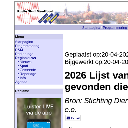
Startpagina
Programmering
Menu
Startpagina
Programmering
RSM
Geplaatst op:20-04-20
Radiobingo
Regionieuws
Bijgewerkt op:20-04-2
Nieuws
Sport
Gemeente
2026 Lijst va
Reportage
Info
Agenda
gevonden dier
Reclame
Bron: Stichting Di
e.o.