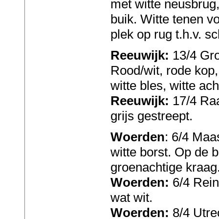
met witte neusbrug,
buik. Witte tenen vo
plek op rug t.h.v. 
Reeuwijk:
13/4 Gr
Rood/wit, rode kop,
witte bles, witte ac
Reeuwijk:
17/4 Raa
grijs gestreept.
Woerden
: 6/4 Maa
witte borst. Op de b
groenachtige kraag
Woerden:
6/4 Rein
wat wit.
Woerden:
8/4 Utre