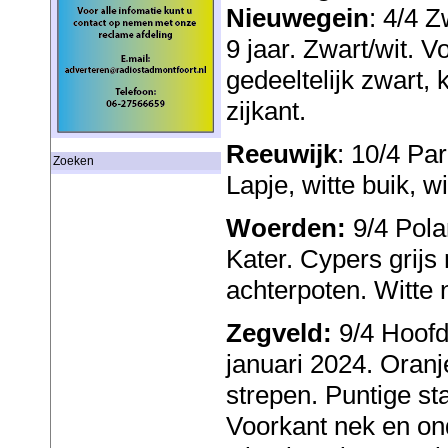
Nieuwegein
: 4/4 Z
9 jaar. Zwart/wit. V
gedeeltelijk zwart,
zijkant.
Reeuwijk
: 10/4 Pa
Zoeken
Lapje, witte buik, wi
Woerden:
9/4 Pola
Kater. Cypers grijs
achterpoten. Witte 
Zegveld:
9/4 Hoofdw
januari 2024. Oranj
strepen. Puntige sta
Voorkant nek en ond