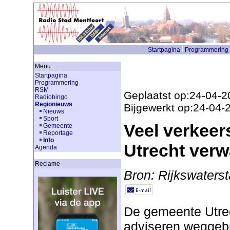
Startpagina
Programmering
Menu
Startpagina
Programmering
RSM
Geplaatst op:24-04-2
Radiobingo
Regionieuws
Bijgewerkt op:24-04-
Nieuws
Sport
Veel verkeer
Gemeente
Reportage
Info
Utrecht verw
Agenda
Reclame
Bron: Rijkswaters
De gemeente Utrec
adviseren weggebr