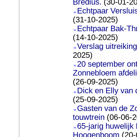
Bredius.
(30-01-2
Echtpaar Verslui
(31-10-2025)
Echtpaar Bak-Thr
(14-10-2025)
Verslag uitreiking
2025)
20 september on
Zonnebloem afdeli
(26-09-2025)
Dick en Elly van
(25-09-2025)
Gasten van de Z
touwtrein
(06-06-2
65-jarig huwelijk
Hoogenboom
(20-