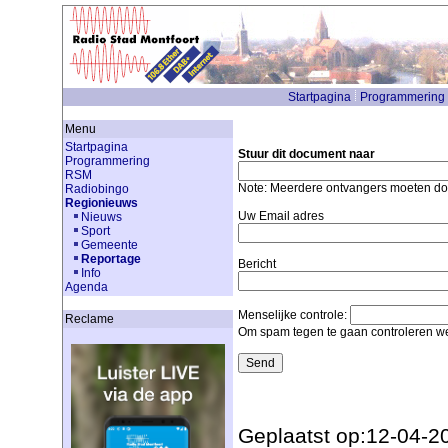
Startpagina
Programmering
Menu
Startpagina
Stuur dit document naar
Programmering
RSM
Note: Meerdere ontvangers moeten d
Radiobingo
Regionieuws
Uw Email adres
Nieuws
Sport
Gemeente
Reportage
Bericht
Info
Agenda
Menselijke controle:
Reclame
Om spam tegen te gaan controleren we
Geplaatst op:12-04-2