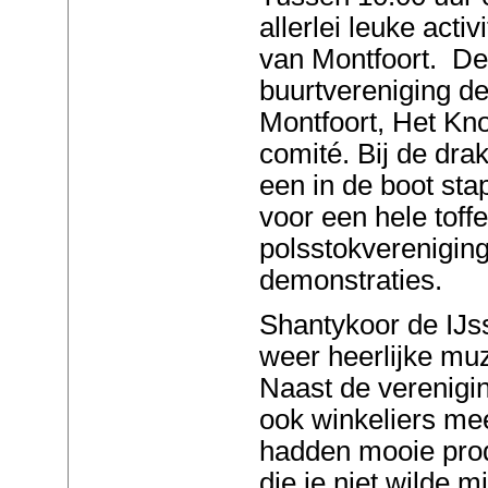
allerlei leuke activ
van Montfoort. De
buurtvereniging de
Montfoort, Het Kn
comité. Bij de dra
een in de boot sta
voor een hele toff
polsstokverenigin
demonstraties.
Shantykoor de IJs
weer heerlijke muz
Naast de verenigin
ook winkeliers mee
hadden mooie prod
die je niet wilde 