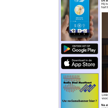
Dit 
Hij i
hart 
Link
voor
Na af