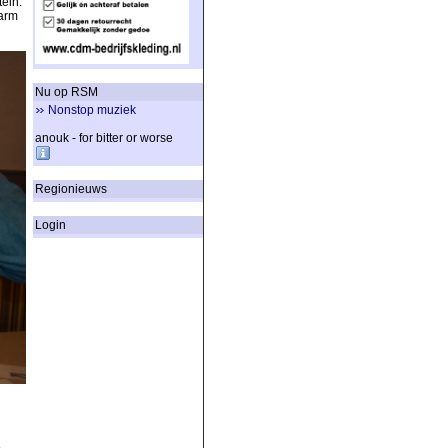
tein.
warm
Nu op RSM
Nonstop muziek
anouk - for bitter or worse
Regionieuws
Login