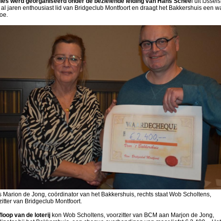
alles werd georganiseerd onder de bezielende leiding van Hans Schee
l uit IJssels
s al jaren enthousiast lid van Bridgeclub Montfoort en draagt het Bakkershuis een 
toe.
s Marion de Jong, coördinator van het Bakkershuis, rechts staat Wob Scholtens,
zitter van Bridgeclub Montfoort.
loop van de loterij
kon Wob Scholtens, voorzitter van BCM aan Marjon de Jong,