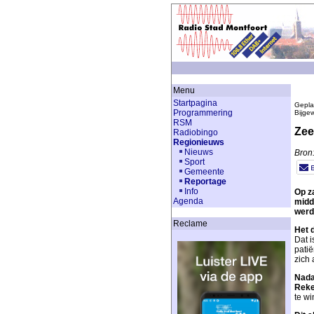
Menu
Startpagina
Gepla
Programmering
Bijge
RSM
Zee
Radiobingo
Regionieuws
Nieuws
Bron:
Sport
Gemeente
Reportage
Info
Op z
Agenda
midd
werd 
Reclame
Het 
Dat 
pati
zich 
Nada
Reke
te w