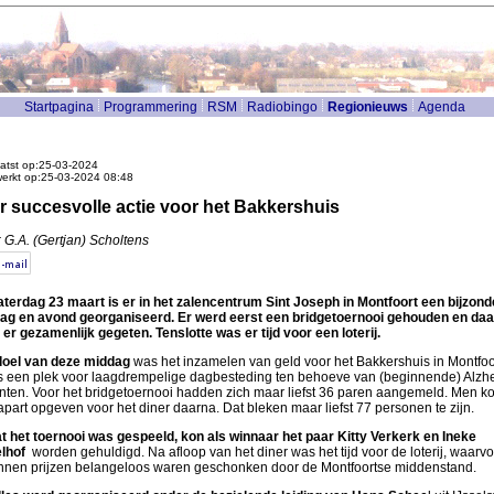
Startpagina
Programmering
RSM
Radiobingo
Regionieuws
Agenda
atst op:25-03-2024
werkt op:25-03-2024 08:48
r succesvolle actie voor het Bakkershuis
 G.A. (Gertjan) Scholtens
aterdag 23 maart is er in het zalencentrum Sint Joseph in Montfoort een bijzond
ag en avond georganiseerd. Er werd eerst een bridgetoernooi gehouden en da
er gezamenlijk gegeten. Tenslotte was er tijd voor een loterij.
doel van deze middag
was het inzamelen van geld voor het Bakkershuis in Montfoo
is een plek voor laagdrempelige dagbesteding ten behoeve van (beginnende) Alzh
ënten. Voor het bridgetoernooi hadden zich maar liefst 36 paren aangemeld. Men k
apart opgeven voor het diner daarna. Dat bleken maar liefst 77 personen te zijn.
t het toernooi was gespeeld, kon als winnaar het paar Kitty Verkerk en Ineke
lhof
worden gehuldigd. Na afloop van het diner was het tijd voor de loterij, waarv
innen prijzen belangeloos waren geschonken door de Montfoortse middenstand.