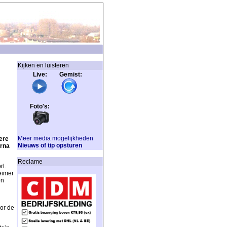
Kijken en luisteren
Live: Gemist:
Foto's:
Meer media mogelijkheden
ere
Nieuws of tip opsturen
arna
Reclame
rt.
eimer
on
oor de