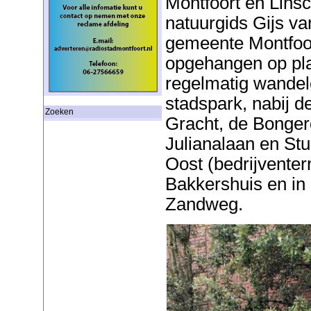
Montfoort en Linsc
natuurgids Gijs v
gemeente Montfoor
opgehangen op pl
regelmatig wandele
stadspark, nabij d
Zoeken
Gracht, de Bonger
Julianalaan en St
Oost (bedrijventerr
Bakkershuis en in
Zandweg.