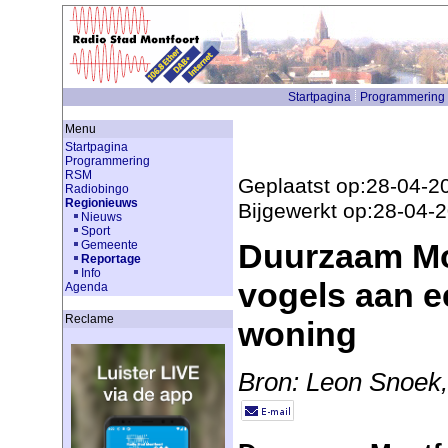
Startpagina
Programmering
Menu
Startpagina
Programmering
RSM
Geplaatst op:28-04-2
Radiobingo
Regionieuws
Bijgewerkt op:28-04-
Nieuws
Sport
Duurzaam Mo
Gemeente
Reportage
Info
vogels aan e
Agenda
Reclame
woning
Bron: Leon Snoek