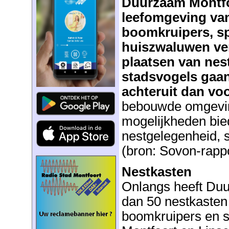
Duurzaam Montfo
leefomgeving va
boomkruipers, s
huiszwaluwen ver
plaatsen van nes
stadsvogels gaan
achteruit dan voo
bebouwde omgevin
mogelijkheden bie
nestgelegenheid, s
(bron: Sovon-rappo
Nestkasten
Onlangs heeft Du
dan 50 nestkaste
boomkruipers en 