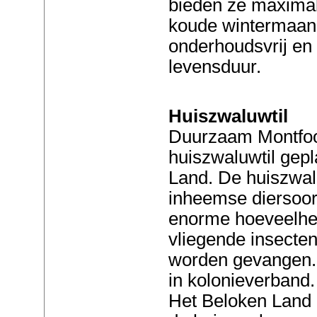
bieden ze maximale
koude wintermaand
onderhoudsvrij en
levensduur.
Huiszwaluwtil
Duurzaam Montfoor
huiszwaluwtil gepl
Land. De huiszwa
inheemse diersoor
enorme hoeveelh
vliegende insecten,
worden gevangen.
in kolonieverband
Het Beloken Land z