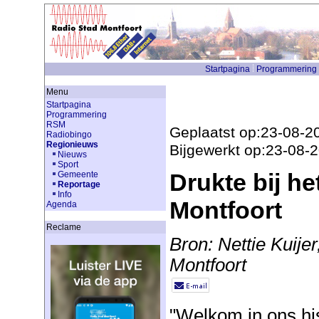
Startpagina
Programmering
Menu
Startpagina
Programmering
RSM
Geplaatst op:23-08-2
Radiobingo
Regionieuws
Bijgewerkt op:23-08-
Nieuws
Sport
Drukte bij he
Gemeente
Reportage
Info
Montfoort
Agenda
Reclame
Bron: Nettie Kuije
Montfoort
"Welkom in ons his