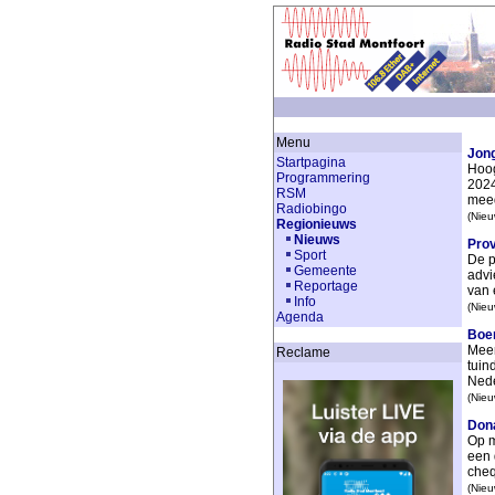
Menu
Jon
Startpagina
Hoog
Programmering
2024
RSM
meed
Radiobingo
(Nieu
Regionieuws
Nieuws
Prov
Sport
De p
Gemeente
advi
Reportage
van 
Info
(Nieu
Agenda
Boer
Meer
Reclame
tuin
Nede
(Nieu
Dona
Op m
een 
cheq
(Nieu