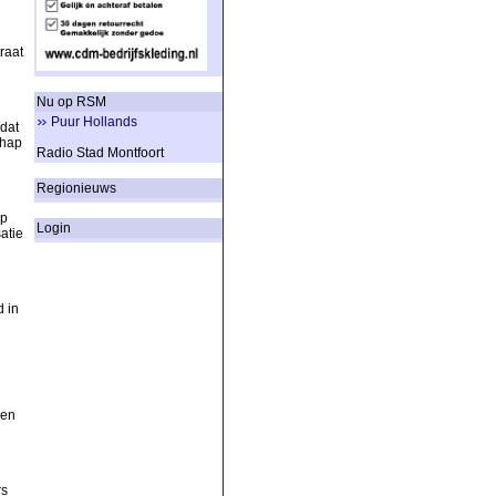
raat
Nu op RSM
Puur Hollands
dat
chap
Radio Stad Montfoort
Regionieuws
Op
Login
atie
 in
n
men
rs