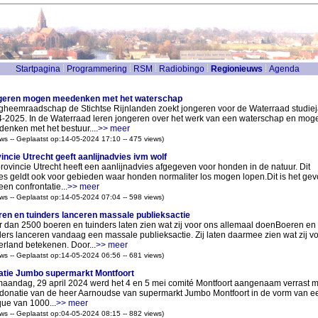
Startpagina
Programmering
RSM
Radiobingo
Regionieuws
Agenda
geren mogen meedenken met het waterschap
heemraadschap de Stichtse Rijnlanden zoekt jongeren voor de Waterraad studiej
-2025. In de Waterraad leren jongeren over het werk van een waterschap en mog
enken met het bestuur....
>> meer
ws -- Geplaatst op:14-05-2024 17:10 -- 475 views)
incie Utrecht geeft aanlijnadvies ivm wolf
rovincie Utrecht heeft een aanlijnadvies afgegeven voor honden in de natuur. Dit
es geldt ook voor gebieden waar honden normaliter los mogen lopen.Dit is het gev
een confrontatie...
>> meer
ws -- Geplaatst op:14-05-2024 07:04 -- 598 views)
en en tuinders lanceren massale publieksactie
 dan 2500 boeren en tuinders laten zien wat zij voor ons allemaal doenBoeren en
ders lanceren vandaag een massale publieksactie. Zij laten daarmee zien wat zij v
rland betekenen. Door...
>> meer
ws -- Geplaatst op:14-05-2024 06:56 -- 681 views)
tie Jumbo supermarkt Montfoort
aandag, 29 april 2024 werd het 4 en 5 mei comité Montfoort aangenaam verrast m
donatie van de heer Aarnoudse van supermarkt Jumbo Montfoort in de vorm van e
ue van 1000...
>> meer
ws -- Geplaatst op:04-05-2024 08:15 -- 882 views)