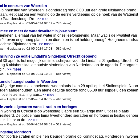
d in centrum van Woerden
e binnenstad van Woerden is donderdag rond 8.00 uur een grote uitslaande brand
taan. Het gaat om een woning op de eerste verdieping op de hoek van de Wagenst
e Paardensteeg. De...
>> meer
ws -- Geplaatst op:03-05-2024 07:02 -- 740 views)
mee en meet de waterkwaliteit in jouw buurt
enieten allemaal van het water in onze leefomgeving. Maar wat is de kwaliteit van 
r? Leven er genoeg planten en dieren en is het helder genoeg? Hoogheemraads
tichtse Rijnlanden en...
>> meer
ws -- Geplaatst op:02-05-2024 17:03 -- 586 views)
hrijving 72e editie Lindahl's Singelloop Utrecht geopend
f 30 april is het mogelijk om in te schrijven voor de Lindahl’s Singelloop Utrecht. 
ag 6 oktober staat de oudste stratenloop van Nederland op de agenda. De organis
 in...
>> meer
ws -- Geplaatst op:02-05-2024 10:08 -- 685 views)
sendief aangehouden in Woerden
42-jarige man met onbekende woonplaats is op 29 april op het Stationsplein-Noord
den aangehouden. Een alerte getuige hoorde rond 05.30 uur slijpgeluiden kome
t de fietsenstalling aan...
>> meer
ws -- Geplaatst op:02-05-2024 07:59 -- 466 views)
tie zoekt eigenaren van sieraden en horloges
en woning in Utrecht is op woensdag 3 april een 58-jarige man uit deze plaats
resteerd. De politie nam bijna tweehonderd sieraden en horloges in beslag geno
oekt hiervan de...
>> meer
ws -- Geplaatst op:30-04-2024 08:09 -- 519 views)
ngsdag Montfoort
ontfoortse straten en pleinen kleurden oranje op Koningsdag. Honderden inwone