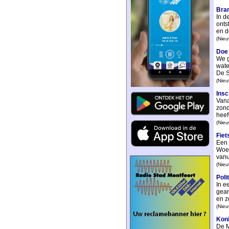
Bran
In d
onts
en d
(Nieu
Doe 
We g
wate
De S
(Nieu
Insc
Vana
zond
heeft
(Nieu
Fiet
Een 
Woer
vanui
(Nieu
Poli
In e
gear
en z
(Nieu
Koni
De M