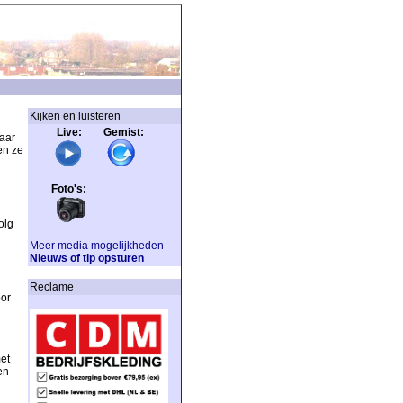
Kijken en luisteren
Live: Gemist:
aar
en ze
Foto's:
olg
Meer media mogelijkheden
Nieuws of tip opsturen
Reclame
oor
et
en