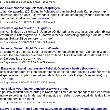
t -- Geplaatst op:21-08-2022 07:22 -- 1030 views)
lands Kampioenschap Polsstokverspringen
omende zaterdag (20-8) vind in Polsbroekerdam het Hollands Kampioenschap
stokverspringen plaats. Bijgevoegd kunnen jullie de uitnodiging vinden.Het beloof
nende wedstrijd te worden...
>> meer
t -- Geplaatst op:17-08-2022 06:18 -- 791 views)
trijdverslag Jaarsveld 13 Augustus
as van Midden de sterkste in JaarsveldOnder prima weersomstandigheden (bijna
 wind) werd zaterdagavond in Jaarsveld met de polsstok gesprongen om de Now
uters Bokaal.Bij de senioren...
>> meer
t -- Geplaatst op:15-08-2022 08:30 -- 864 views)
 het eerst Swim to Fight Cancer in Woerden
jaar wordt voor de eerste keer het zwemevenement Swim to Fight Cancer in Woerd
uden. De deelnemers zwemmen een route van twee kilometer door de stad in de
el. De donaties die de...
>> meer
t -- Geplaatst op:11-08-2022 08:34 -- 729 views)
 Baas overtuigend naar eerste NFM-titel, Overbeek heeft vijf-op-een-rij
olsstokverspringers trokken het afgelopen weekend naar Friesland voor één van d
t speciale wedstrijden van het jaar: de NFM (Nationale Fierljep Manifestatie). Bij
...
>> meer
t -- Geplaatst op:08-08-2022 08:17 -- 959 views)
ngers klaar voor finalemaand polsstokverspringen
de polsstokwedstrijden zaterdag in Kockengen lieten de topspringers zien een vorm
ting de zo belangrijke finalemaand augustus te hebben opgebouwd.Het leidde tot 
taculaire eerste...
>> meer
t -- Geplaatst op:01-08-2022 06:09 -- 1054 views)
stokverspringer Rian Baas met waanzinnige sprong naar tweede afstand ooit