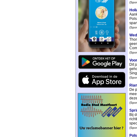
(Spor
Hol
Aank
Pols
span
(Spor
Weds
Thom
geen
Comp
(Spor
Voor
Dit 
geho
Sing
(Spor
Rian
De p
mees
deze
(Spor
Spri
Bij 
rich
spec
(Spor
Pols