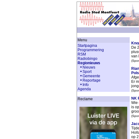
Menu
Knop
Startpagina
De 2
Programmering
plus
RSM
van 
Radiobingo
(Spor
Regionieuws
Nieuws
Rian
Sport
Pols
Gemeente
Afge
Reportage
Er m
Info
jong
Agenda
(Spor
NK P
Reclame
Wie 
is o
groot
(Spor
Jaco
Tijd
Holl
op 2