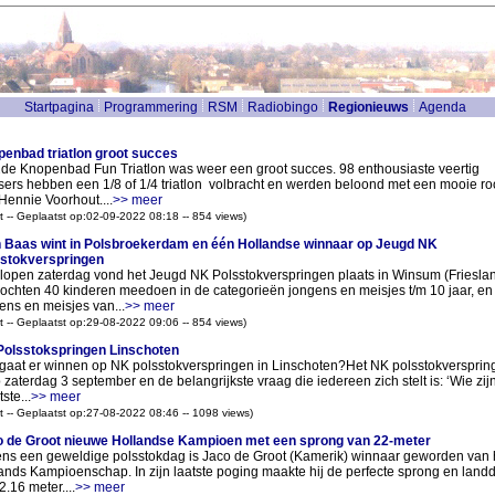
Startpagina
Programmering
RSM
Radiobingo
Regionieuws
Agenda
enbad triatlon groot succes
de Knopenbad Fun Triatlon was weer een groot succes. 98 enthousiaste veertig
sers hebben een 1/8 of 1/4 triatlon volbracht en werden beloond met een mooie ro
Hennie Voorhout....
>> meer
t -- Geplaatst op:02-09-2022 08:18 -- 854 views)
 Baas wint in Polsbroekerdam en één Hollandse winnaar op Jeugd NK
stokverspringen
lopen zaterdag vond het Jeugd NK Polsstokverspringen plaats in Winsum (Frieslan
ochten 40 kinderen meedoen in de categorieën jongens en meisjes t/m 10 jaar, en
ens en meisjes van...
>> meer
t -- Geplaatst op:29-08-2022 09:06 -- 854 views)
olsstokspringen Linschoten
gaat er winnen op NK polsstokverspringen in Linschoten?Het NK polsstokversprin
p zaterdag 3 september en de belangrijkste vraag die iedereen zich stelt is: ‘Wie zij
ste...
>> meer
t -- Geplaatst op:27-08-2022 08:46 -- 1098 views)
 de Groot nieuwe Hollandse Kampioen met een sprong van 22-meter
ens een geweldige polsstokdag is Jaco de Groot (Kamerik) winnaar geworden van 
ands Kampioenschap. In zijn laatste poging maakte hij de perfecte sprong en landd
2.16 meter....
>> meer