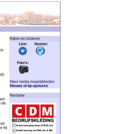
Kijken en luisteren
Live: Gemist:
os
Foto's:
d).
Meer media mogelijkheden
Nieuws of tip opsturen
Reclame
gen
n de
het
e hij