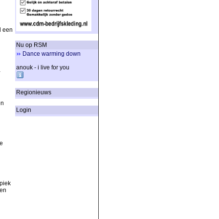
d een
Nu op RSM
Dance warming down
anouk - i live for you
a
Regionieuws
en
Login
e
piek
een