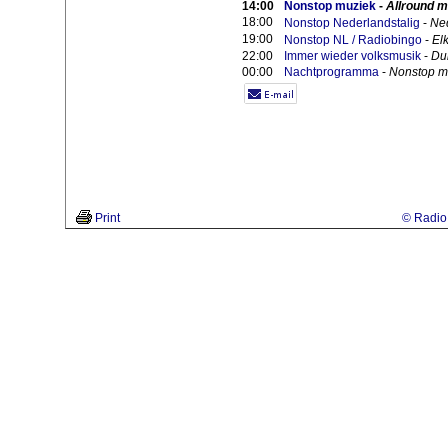
14:00
Nonstop muziek
-
Allround m
18:00
Nonstop Nederlandstalig
-
Ned
19:00
Nonstop NL / Radiobingo
-
El
22:00
Immer wieder volksmusik
-
Dui
00:00
Nachtprogramma
-
Nonstop mu
Print
© Radio 