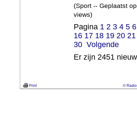
(Sport -- Geplaatst o
views)
Pagina
1
2
3
4
5
6
16
17
18
19
20
21
30
Volgende
Er zijn 2451 nieuw
Print
© Radio 