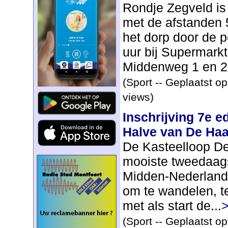
Rondje Zegveld i
met de afstanden 
het dorp door de po
uur bij Supermark
Middenweg 1 en 2 
(Sport -- Geplaatst o
views)
Inschrijving 7e e
Halve van De Ha
De Kasteelloop De
mooiste tweedaag
Midden-Nederland. 
om te wandelen, te
met als start de...
>
(Sport -- Geplaatst o