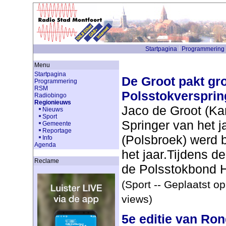
Startpagina
Programmering
Menu
Startpagina
De Groot pakt groo
Programmering
RSM
Polsstokversprin
Radiobingo
Regionieuws
Jaco de Groot (Kam
Nieuws
Sport
Springer van het j
Gemeente
Reportage
(Polsbroek) werd 
Info
Agenda
het jaar.Tijdens d
Reclame
de Polsstokbond Ho
(Sport -- Geplaatst o
views)
5e editie van Ron