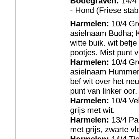
Bodegraven:
14/4
- Hond (Friese stabi
Harmelen:
10/4 Gr
asielnaam Budha; K
witte buik. wit befj
pootjes. Mist punt v
Harmelen:
10/4 Gr
asielnaam Hummer; 
bef wit over het neu
punt van linker oor.
Harmelen:
10/4 Ve
grijs met wit.
Harmelen:
13/4 Pal
met grijs, zwarte vl
Harmelen:
14/4 Tie