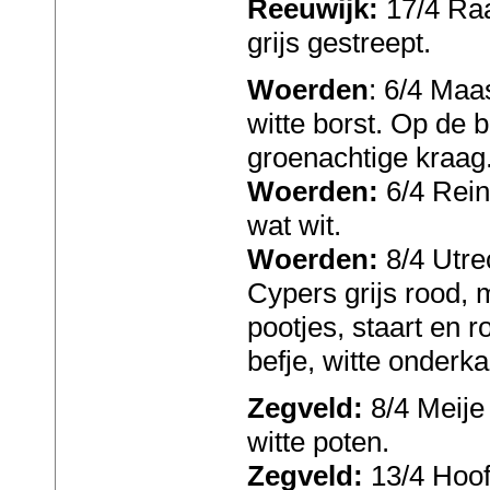
Reeuwijk:
17/4 Raa
grijs gestreept.
Woerden
: 6/4 Maa
witte borst. Op de b
groenachtige kraag
Woerden:
6/4 Rein
wat wit.
Woerden:
8/4 Utre
Cypers grijs rood, 
pootjes, staart en r
befje, witte onderka
Zegveld:
8/4 Meije 
witte poten.
Zegveld:
13/4 Hoof