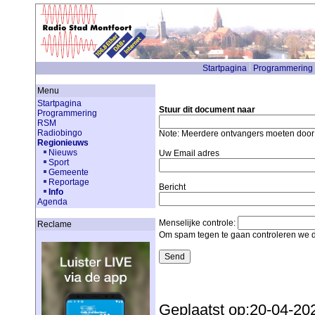
Startpagina
Programmering
Menu
Startpagina
Stuur dit document naar
Programmering
RSM
Radiobingo
Note: Meerdere ontvangers moeten doo
Regionieuws
Nieuws
Uw Email adres
Sport
Gemeente
Reportage
Bericht
Info
Agenda
Menselijke controle:
Reclame
Om spam tegen te gaan controleren we d
Geplaatst op:20-04-20