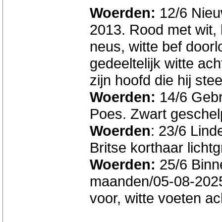
Woerden:
12/6 Nieuw
2013. Rood met wit, k
neus, witte bef door
gedeeltelijk witte ac
zijn hoofd die hij st
Woerden:
14/6 Gebr
Poes. Zwart geschelp
Woerden
: 23/6 Lind
Britse korthaar lichtgr
Woerden:
25/6 Binn
maanden/05-08-2025. 
voor, witte voeten ac