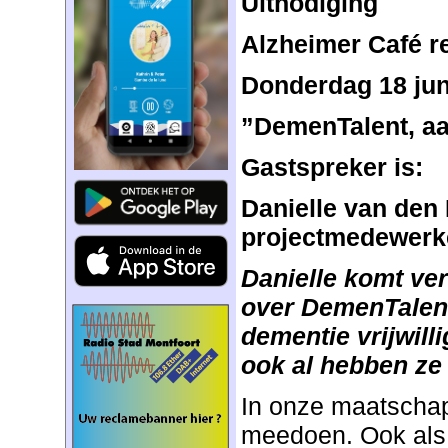
Uitnodiging
Alzheimer Café r
Donderdag 18 jun
”DemenTalent, aa
Gastspreker is:
Danielle van den 
projectmedewerk
Danielle komt ver
over DemenTalen
dementie vrijwil
ook al hebben ze
In onze maatschap
meedoen. Ook als 