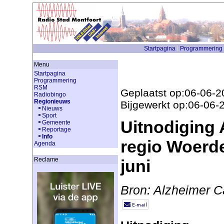
Startpagina
Programmering
Menu
Startpagina
Programmering
RSM
Geplaatst op:06-06-2
Radiobingo
Regionieuws
Bijgewerkt op:06-06-
Nieuws
Sport
Uitnodiging 
Gemeente
Reportage
Info
regio Woerd
Agenda
Reclame
juni
Bron: Alzheimer 