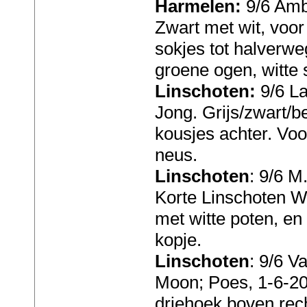
Harmelen:
9/6 Amb
Zwart met wit, voor 
sokjes tot halverweg
groene ogen, witte 
Linschoten:
9/6 La
Jong. Grijs/zwart/b
kousjes achter. Voor
neus.
Linschoten
: 9/6 M
Korte Linschoten We
met witte poten, en 
kopje.
Linschoten
: 9/6 V
Moon; Poes, 1-6-202
driehoek boven rech