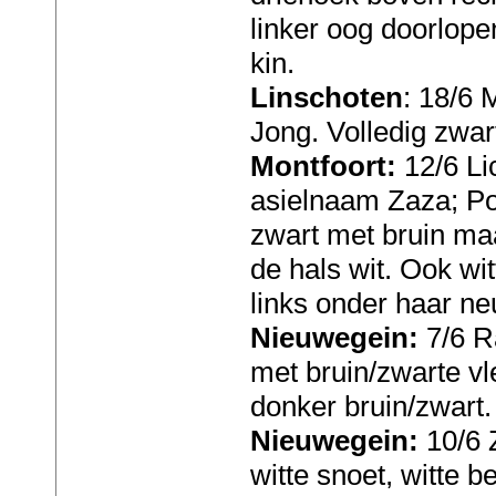
linker oog doorlope
kin.
Linschoten
: 18/6 
Jong. Volledig zwar
Montfoort:
12/6 Li
asielnaam Zaza; Po
zwart met bruin maa
de hals wit. Ook wi
links onder haar ne
Nieuwegein:
7/6 R
met bruin/zwarte vl
donker bruin/zwart.
Nieuwegein:
10/6 
witte snoet, witte b