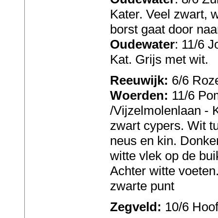
Kater. Veel zwart, w
borst gaat door naa
Oudewater
: 11/6 
Kat. Grijs met wit.
Reeuwijk:
6/6 Roze
Woerden:
11/6 Po
/Vijzelmolenlaan - Ka
zwart cypers. Wit 
neus en kin. Donker
witte vlek op de bui
Achter witte voeten
zwarte punt
Zegveld:
10/6 Hoof