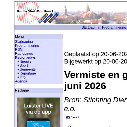
Startpagina
Programmering
Menu
Startpagina
Programmering
RSM
Geplaatst op:20-06-20
Radiobingo
Regionieuws
Bijgewerkt op:20-06-2
Nieuws
Sport
Gemeente
Vermiste en 
Reportage
Info
Agenda
juni 2026
Reclame
Bron: Stichting Di
e.o.