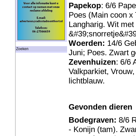
Papekop
: 6/6 Pap
Poes (Main coon x T
Langharig. Wit met 
&#39;snorretje&#39
Woerden:
14/6 Ge
Zoeken
Juni; Poes. Zwart g
Zevenhuizen
: 6/6
Valkparkiet, Vrouw,
lichtblauw.
Gevonden dieren
Bodegraven:
8/6 R
- Konijn (tam). Zwar