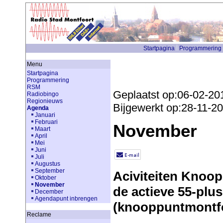
Startpagina
Programmering
Menu
Startpagina
Programmering
RSM
Geplaatst op:06-02-20
Radiobingo
Regionieuws
Bijgewerkt op:28-11-2
Agenda
Januari
Februari
November
Maart
April
Mei
Juni
Juli
Augustus
September
Aciviteiten Knoo
Oktober
November
de actieve 55-plu
December
Agendapunt inbrengen
(knooppuntmontfo
Reclame