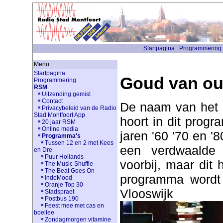
Startpagina
Programmering
Menu
Startpagina
Goud van ou
Programmering
RSM
Uitzending gemist
Contact
De naam van het p
Privacybeleid van de Radio
Stad Montfoort App
hoort in dit prog
20 jaar RSM
Online media
jaren '60 '70 en 
Programma's
Tussen 12 en 2 met Kees
een verdwaalde 
en Dre
Puur Hollands
voorbij, maar dit 
The Music Shuffle
The Beat Goes On
programma wordt 
IndoMood
Oranje Top 30
Vlooswijk
Stadspraet
Postbus 190
Feest mee met cas en
boellee
Zondagmorgen vitamine