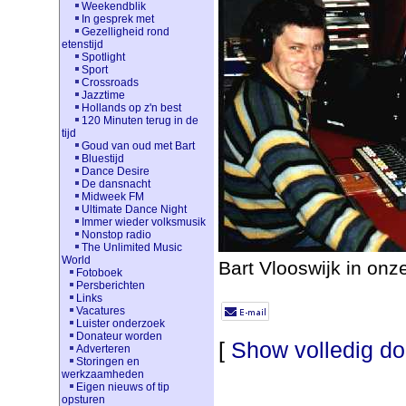
Weekendblik
In gesprek met
Gezelligheid rond
etenstijd
Spotlight
Sport
Crossroads
Jazztime
Hollands op z'n best
120 Minuten terug in de
tijd
Goud van oud met Bart
Bluestijd
Dance Desire
De dansnacht
Midweek FM
Ultimate Dance Night
Immer wieder volksmusik
Nonstop radio
The Unlimited Music
World
Bart Vlooswijk in onz
Fotoboek
Persberichten
Links
Vacatures
Luister onderzoek
Donateur worden
[
Show volledig d
Adverteren
Storingen en
werkzaamheden
Eigen nieuws of tip
opsturen