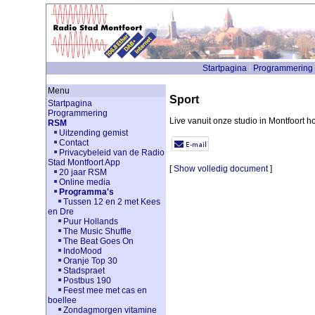
Startpagina
Programmering
Menu
Sport
Startpagina
Programmering
Live vanuit onze studio in Montfoort hoo
RSM
Uitzending gemist
Contact
Privacybeleid van de Radio
Stad Montfoort App
[
Show volledig document
]
20 jaar RSM
Online media
Programma's
Tussen 12 en 2 met Kees
en Dre
Puur Hollands
The Music Shuffle
The Beat Goes On
IndoMood
Oranje Top 30
Stadspraet
Postbus 190
Feest mee met cas en
boellee
Zondagmorgen vitamine