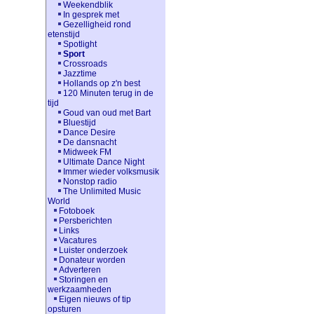
Weekendblik
In gesprek met
Gezelligheid rond
etenstijd
Spotlight
Sport
Crossroads
Jazztime
Hollands op z'n best
120 Minuten terug in de
tijd
Goud van oud met Bart
Bluestijd
Dance Desire
De dansnacht
Midweek FM
Ultimate Dance Night
Immer wieder volksmusik
Nonstop radio
The Unlimited Music
World
Fotoboek
Persberichten
Links
Vacatures
Luister onderzoek
Donateur worden
Adverteren
Storingen en
werkzaamheden
Eigen nieuws of tip
opsturen