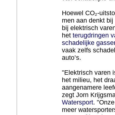
Hoewel CO₂-uitstoo
men aan denkt bij 
bij elektrisch var
het
terugdringen v
schadelijke gasse
vaak zelfs schadel
auto’s.
"Elektrisch varen i
het milieu, het dra
aangenamere leefo
zegt Jorn Krijgsma
Watersport
. "Onze
meer watersporters