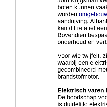
Jorn Krijgsman ver
boten kunnen vaa
worden
omgebou
aandrijving. Afhan
kan dit relatief e
Bovendien bespaar
onderhoud en verb
Voor wie twijfelt, 
waarbij een elektr
gecombineerd met
brandstofmotor.
Elektrisch varen
De boodschap voor
is duidelijk: elekt