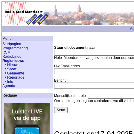
St
Menu
Startpagina
Stuur dit document naar
Programmering
RSM
Radiobingo
Note: Meerdere ontvangers moeten door een c
Regionieuws
Nieuws
Uw Email adres
Sport
Gemeente
Reportage
Bericht
Info
Agenda
Reclame
Menselijke controle:
Om spam tegen te gaan controleren we dit veld 
Geplaatst op:17-04-2025