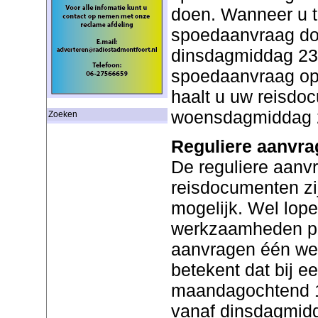
doen. Wanneer u to
spoedaanvraag doe
dinsdagmiddag 23 j
spoedaanvraag op 
haalt u uw reisdo
woensdagmiddag 24
Zoeken
Reguliere aanvra
De reguliere aanv
reisdocumenten zi
mogelijk. Wel lop
werkzaamheden pla
aanvragen één wer
betekent dat bij e
maandagochtend 15
vanaf dinsdagmidda