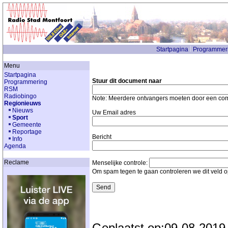
Startpagina
Programmer
Menu
Startpagina
Stuur dit document naar
Programmering
RSM
Radiobingo
Note: Meerdere ontvangers moeten door een c
Regionieuws
Nieuws
Uw Email adres
Sport
Gemeente
Reportage
Bericht
Info
Agenda
Reclame
Menselijke controle:
Om spam tegen te gaan controleren we dit veld 
Geplaatst op:09-08-2019