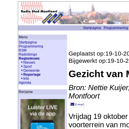
Startpagina
Programmering
Menu
Startpagina
Programmering
RSM
Geplaatst op:19-10-2
Radiobingo
Regionieuws
Bijgewerkt op:19-10-
Nieuws
Sport
Gezicht van 
Gemeente
Reportage
Info
Agenda
Bron: Nettie Kuije
Reclame
Montfoort
Vrijdag 19 oktobe
voorterrein van mol