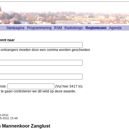
Startpagina
Programmering
RSM
Radiobingo
Regionieuws
Agenda
ment naar
 ontvangers moeten door een comma worden gescheiden
role:
(Vul hier 3417 in).
e gaan controleren we dit veld op deze waarde.
5-2011
05-2011 15:46
s Mannenkoor Zanglust