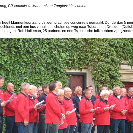
 Jong, PR-commissie Mannenkoor Zanglust Linschoten
i heeft Mannenkoor Zanglust een prachtige concertreis gemaakt. Donderdag 5 mei 
 ochtends met een bus vanuit Linschoten op weg naar Tsjechië en Dresden (Duitsl
n, dirigent Rob Holleman, 25 partners en een Tsjechische tolk hebben zij bijzonde