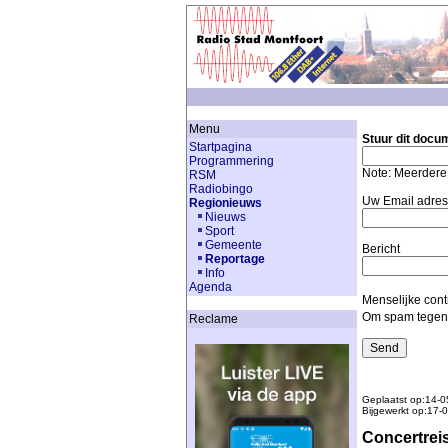
Menu
Stuur dit docu
Startpagina
Programmering
Note: Meerdere
RSM
Radiobingo
Uw Email adres
Regionieuws
Nieuws
Sport
Gemeente
Bericht
Reportage
Info
Agenda
Menselijke cont
Om spam tegen t
Reclame
Geplaatst op:14-0
Bijgewerkt op:17-
Concertrei