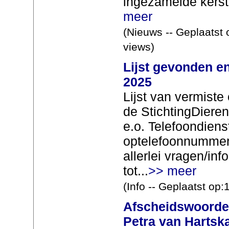
ingezamelde kerst
meer
(Nieuws -- Geplaatst 
views)
Lijst gevonden en
2025
Lijst van vermist
de StichtingDiere
e.o. Telefoondiens
optelefoonnummer
allerlei vragen/in
tot...
>> meer
(Info -- Geplaatst op
Afscheidswoorde
Petra van Harts