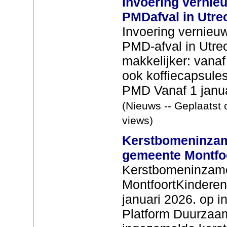
Invoering vernieu
PMDafval in Utre
Invoering vernieuw
PMD-afval in Utre
makkelijker: vana
ook koffiecapsules
PMD Vanaf 1 januar
(Nieuws -- Geplaatst 
views)
Kerstbomeninzame
gemeente Montfo
Kerstbomeninzame
MontfoortKinderen
januari 2026. op in
Platform Duurzaa