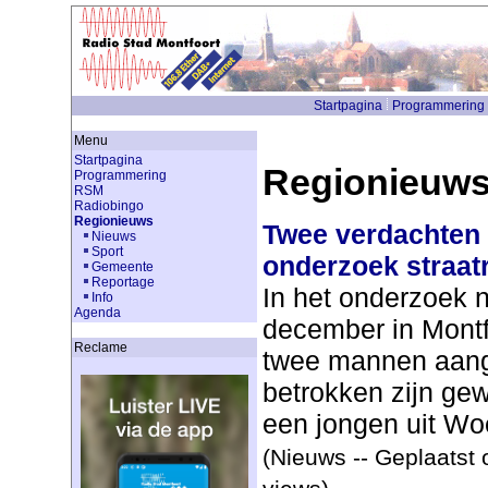
Startpagina
Programmering
Menu
Startpagina
Regionieuw
Programmering
RSM
Radiobingo
Regionieuws
Twee verdachten
Nieuws
Sport
onderzoek straat
Gemeente
Reportage
In het onderzoek n
Info
Agenda
december in Montf
Reclame
twee mannen aan
betrokken zijn gew
een jongen uit Wo
(Nieuws -- Geplaatst 