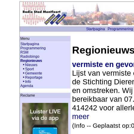
Startpagina
Programmering
Menu
Startpagina
Regionieuw
Programmering
RSM
Radiobingo
Regionieuws
vermiste en gevo
Nieuws
Sport
Lijst van vermist
Gemeente
Reportage
de Stichting Dier
Info
Agenda
en omstreken. Wij 
Reclame
bereikbaar van 07.
414242 voor allerle
meer
(Info -- Geplaatst op