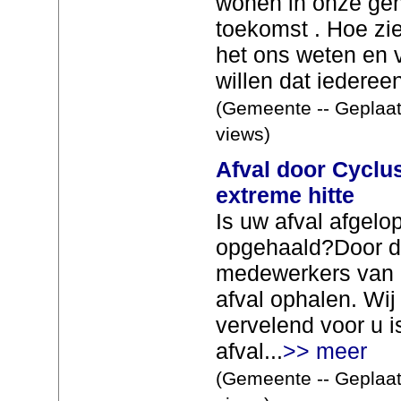
wonen in onze gem
toekomst . Hoe ziet
het ons weten en v
willen dat iedereen
(Gemeente -- Geplaat
views)
Afval door Cyclu
extreme hitte
Is uw afval afgelop
opgehaald?Door d
medewerkers van C
afval ophalen. Wij 
vervelend voor u i
afval...
>> meer
(Gemeente -- Geplaat