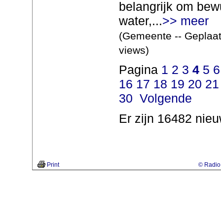
belangrijk om bew
water,...
>> meer
(Gemeente -- Geplaat
views)
Pagina
1
2
3
4
5
6
16
17
18
19
20
21
30
Volgende
Er zijn 16482 nieu
Print
© Radio 