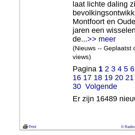
laat lichte daling 
bevolkingsontwikk
Montfoort en Oude
jaren een wisselend
de...
>> meer
(Nieuws -- Geplaatst 
views)
Pagina
1
2
3
4
5
6
16
17
18
19
20
21
30
Volgende
Er zijn 16489 nieu
Print
© Radio 