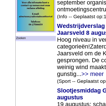
september organi
ontmoetingscentru
(Info -- Geplaatst op
Wedstrijdverslag
Jaarsveld 8 augu
Hoog niveau in ve
Zoeken
categorieën!Zaterd
Jaarsveld om de 
gesprongen. De co
weinig wind maak
gunstig...
>> meer
(Sport -- Geplaatst o
Slootjesmiddag G
augustus
19 augustus: scha