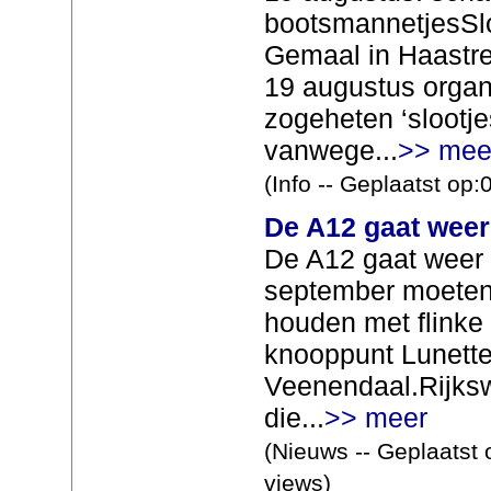
bootsmannetjesSlo
Gemaal in Haast
19 augustus organ
zogeheten ‘slootje
vanwege...
>> mee
(Info -- Geplaatst op
De A12 gaat weer
De A12 gaat weer 
september moeten 
houden met flinke
knooppunt Lunetten
Veenendaal.Rijksw
die...
>> meer
(Nieuws -- Geplaatst 
views)