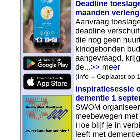
Deadline toeslag
maanden verleng
Aanvraag toeslage
deadline verschui
die nog geen huurt
kindgebonden bud
aangevraagd, krij
de...
>> meer
(Info -- Geplaatst op
inspiratiesessie
dementie 1 sept
SWOM organiseert 
meebewegen met
Hoe blijf je in ve
leeft met dementi