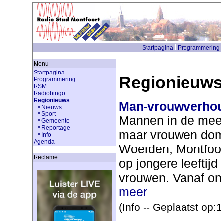
Startpagina
Programmering
Menu
Startpagina
Regionieuw
Programmering
RSM
Radiobingo
Regionieuws
Man-vrouwverhoud
Nieuws
Sport
Mannen in de meer
Gemeente
Reportage
maar vrouwen domi
Info
Agenda
Woerden, Montfoo
Reclame
op jongere leefti
vrouwen. Vanaf ong
meer
(Info -- Geplaatst op