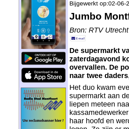
Bijgewerkt op:02-06-
Jumbo Montf
Bron: RTV Utrecht
De supermarkt va
zaterdagavond kor
overvallen. De pol
naar twee daders,
Het duo kwam even
supermarkt aan de
liepen meteen naa
kassamedewerker 
haar hoofd en we
legen. Ze zijn er