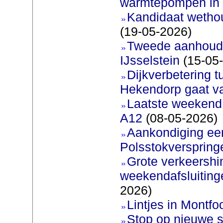
warmtepompen in 
Kandidaat wetho
(19-05-2026)
Tweede aanhoudi
IJsselstein
(15-05
Dijkverbetering 
Hekendorp gaat va
Laatste weekend
A12
(08-05-2026)
Aankondiging eer
Polsstokverspring
Grote verkeershin
weekendafsluiting
2026)
Lintjes in Montfoo
Stop op nieuwe s