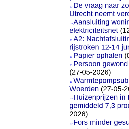
De vraag naar zo
Utrecht neemt ver
Aansluiting woni
elektriciteitsnet
(12
A2: Nachtafsluit
rijstroken 12-14 ju
Papier ophalen
(
Persoon gewond b
(27-05-2026)
Warmtepompsubsi
Woerden
(27-05-2
Huizenprijzen in
gemiddeld 7,3 pro
2026)
Fors minder gesu