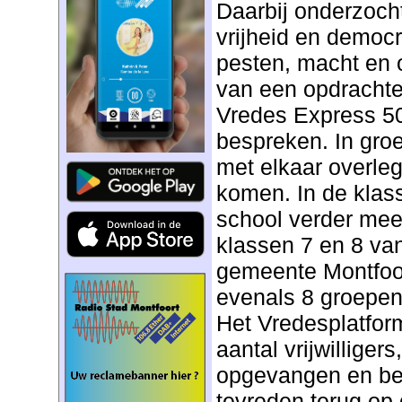
Daarbij onderzoch
vrijheid en democr
pesten, macht en
van een opdrachte
Vredes Express 50
bespreken. In gro
met elkaar overle
komen. In de klass
school verder mee
klassen 7 en 8 van
gemeente Montfoo
evenals 8 groepen
Het Vredesplatfor
aantal vrijwilligers
opgevangen en beg
tevreden terug op 