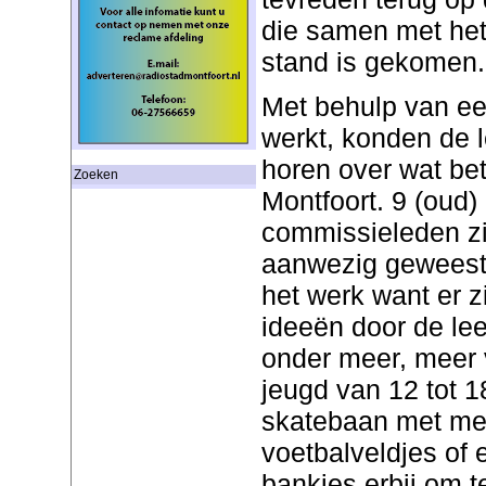
die samen met het
stand is gekomen.
Met behulp van ee
werkt, konden de l
horen over wat be
Zoeken
Montfoort. 9 (oud)
commissieleden zi
aanwezig geweest
het werk want er z
ideeën door de le
onder meer, meer 
jeugd van 12 tot 1
skatebaan met mee
voetbalveldjes of e
bankjes erbij om t