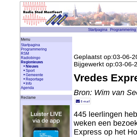
Startpagina
Programmering
Menu
Startpagina
Programmering
RSM
Geplaatst op:03-06-2
Radiobingo
Regionieuws
Bijgewerkt op:03-06-
Nieuws
Sport
Vredes Expr
Gemeente
Reportage
Info
Agenda
Bron: Wim van Se
Reclame
445 leerlingen he
weken een bezoek
Express op het Hof