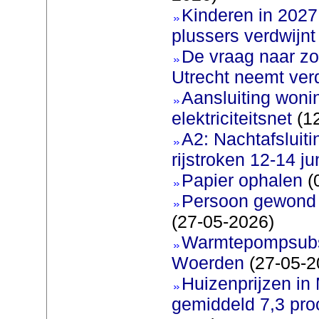
Kinderen in 2027 
plussers verdwijnt
De vraag naar zo
Utrecht neemt ver
Aansluiting woni
elektriciteitsnet
(12
A2: Nachtafsluit
rijstroken 12-14 ju
Papier ophalen
(
Persoon gewond b
(27-05-2026)
Warmtepompsubsi
Woerden
(27-05-2
Huizenprijzen in
gemiddeld 7,3 pro