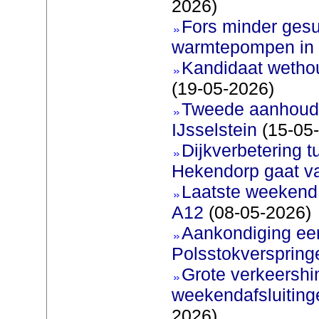
2026)
Fors minder gesu
warmtepompen in 
Kandidaat wetho
(19-05-2026)
Tweede aanhoudi
IJsselstein
(15-05
Dijkverbetering 
Hekendorp gaat va
Laatste weekend
A12
(08-05-2026)
Aankondiging eer
Polsstokverspring
Grote verkeershin
weekendafsluiting
2026)