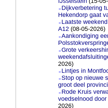
IJsselstein
(15-05
Dijkverbetering 
Hekendorp gaat va
Laatste weekend
A12
(08-05-2026)
Aankondiging eer
Polsstokverspring
Grote verkeershin
weekendafsluiting
2026)
Lintjes in Montfoo
Stop op nieuwe s
groot deel provinc
Rode Kruis verw
voedselnood door 
2026)