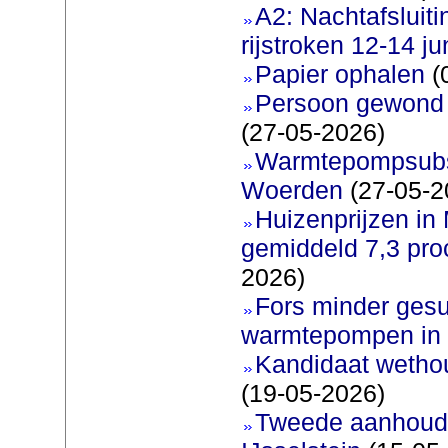
A2: Nachtafsluit
rijstroken 12-14 ju
Papier ophalen
(
Persoon gewond b
(27-05-2026)
Warmtepompsubsi
Woerden
(27-05-2
Huizenprijzen in
gemiddeld 7,3 pro
2026)
Fors minder gesu
warmtepompen in 
Kandidaat wetho
(19-05-2026)
Tweede aanhoudi