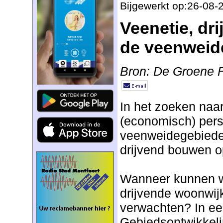
Bijgewerkt op:26-08-
Veenetie, dr
de veenweid
Bron: De Groene F
In het zoeken naa
(economisch) pers
veenweidegebieden
drijvend bouwen 
Wanneer kunnen w
drijvende woonwij
verwachten? In een
Gebiedsontwikkel