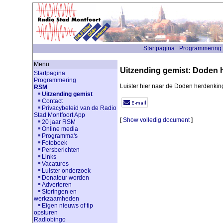
Startpagina
Programmering
Menu
Uitzending gemist: Doden 
Startpagina
Programmering
Luister hier naar de Doden herdenkin
RSM
Uitzending gemist
Contact
Privacybeleid van de Radio
Stad Montfoort App
[
Show volledig document
]
20 jaar RSM
Online media
Programma's
Fotoboek
Persberichten
Links
Vacatures
Luister onderzoek
Donateur worden
Adverteren
Storingen en
werkzaamheden
Eigen nieuws of tip
opsturen
Radiobingo