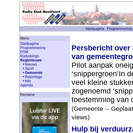
Startpagina
Programmering
Menu
Startpagina
Persbericht over 
Programmering
RSM
van gemeentegr
Radiobingo
Regionieuws
Pilot aanpak oneig
Nieuws
Sport
‘snippergroen’In d
Gemeente
Reportage
veel kleine stukk
Info
Agenda
zogenoemd ‘snippe
Reclame
toestemming van d
(Gemeente -- Geplaat
views)
Hulp bij verduur