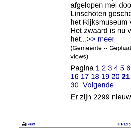
afgelopen mei do
Linschoten gesch
het Rijksmuseum 
Het zwaard is nu v
het...
>> meer
(Gemeente -- Geplaat
views)
Pagina
1
2
3
4
5
6
16
17
18
19
20
21
30
Volgende
Er zijn 2299 nieuw
Print
© Radio 