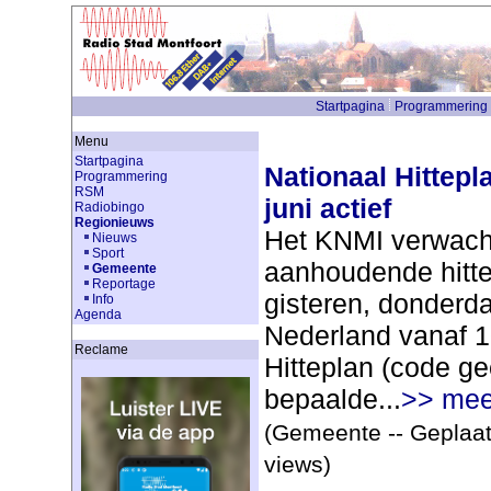
Startpagina
Programmering
Menu
Startpagina
Nationaal Hittep
Programmering
RSM
juni actief
Radiobingo
Regionieuws
Het KNMI verwach
Nieuws
Sport
aanhoudende hitte
Gemeente
Reportage
gisteren, donderda
Info
Agenda
Nederland vanaf 1
Reclame
Hitteplan (code ge
bepaalde...
>> mee
(Gemeente -- Geplaat
views)