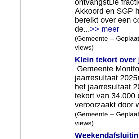
ontvangstDe fract
Akkoord en SGP 
bereikt over een c
de...
>> meer
(Gemeente -- Geplaat
views)
Klein tekort over
Gemeente Montfoor
jaarresultaat 202
het jaarresultaat 
tekort van 34.000 
veroorzaakt door w
(Gemeente -- Geplaat
views)
Weekendafsluitin