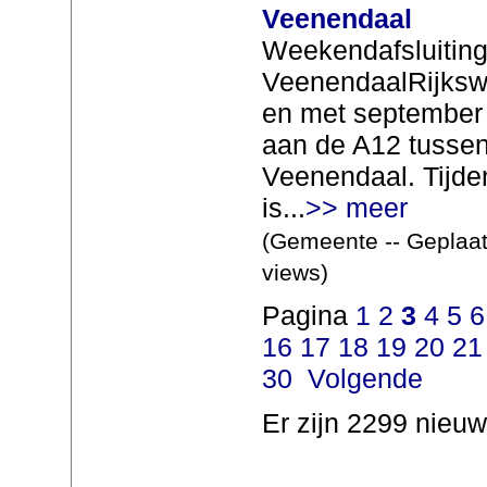
Veenendaal
Weekendafsluiting
VeenendaalRijkswat
en met september 
aan de A12 tussen
Veenendaal. Tijd
is...
>> meer
(Gemeente -- Geplaat
views)
Pagina
1
2
3
4
5
6
16
17
18
19
20
21
30
Volgende
Er zijn 2299 nieuw