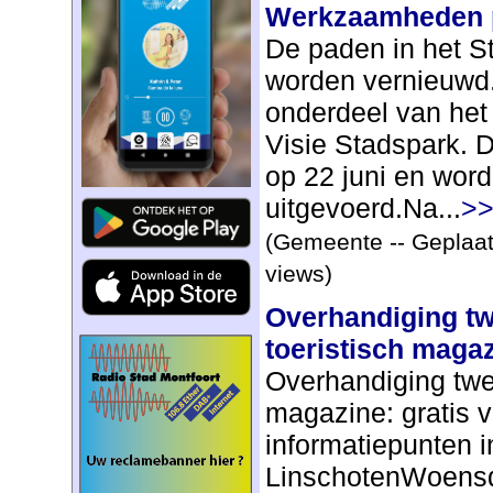
Werkzaamheden 
De paden in het S
worden vernieuwd.
onderdeel van het
Visie Stadspark. 
op 22 juni en word
uitgevoerd.Na...
>>
(Gemeente -- Geplaat
views)
Overhandiging t
toeristisch maga
Overhandiging twe
magazine: gratis v
informatiepunten i
LinschotenWoensda