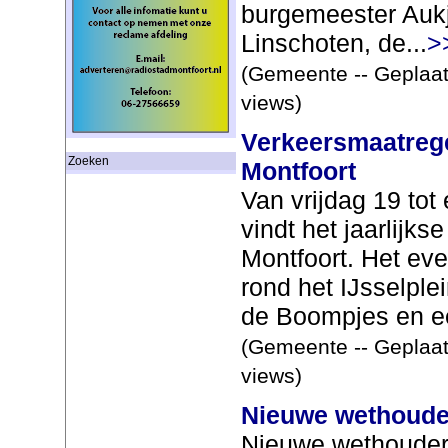
burgemeester Aukj
Linschoten, de...
>
(Gemeente -- Geplaat
views)
Verkeersmaatreg
Zoeken
Montfoort
Van vrijdag 19 tot
vindt het jaarlijks
Montfoort. Het ev
rond het IJsselple
de Boompjes en ee
(Gemeente -- Geplaat
views)
Nieuwe wethoud
Nieuwe wethouder