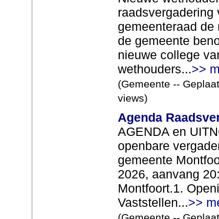
raadsvergadering 
gemeenteraad de 
de gemeente beno
nieuwe college va
wethouders...
>> m
(Gemeente -- Geplaat
views)
Agenda Raadsverg
AGENDA en UITN
openbare vergader
gemeente Montfoor
2026, aanvang 20:
Montfoort.1. Open
Vaststellen...
>> m
(Gemeente -- Geplaat