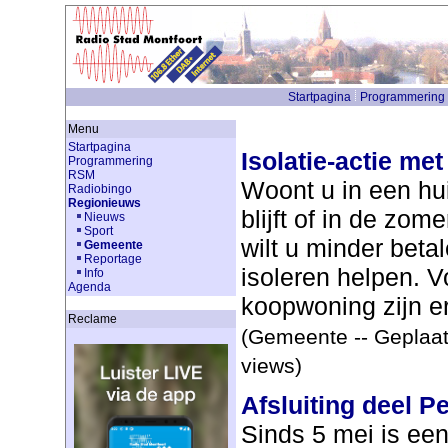
Startpagina
Programmering
Menu
Startpagina
Isolatie-actie met
Programmering
RSM
Woont u in een hui
Radiobingo
Regionieuws
blijft of in de zo
Nieuws
Sport
wilt u minder beta
Gemeente
Reportage
isoleren helpen. V
Info
Agenda
koopwoning zijn er 
Reclame
(Gemeente -- Geplaat
views)
Afsluiting deel P
Sinds 5 mei is een