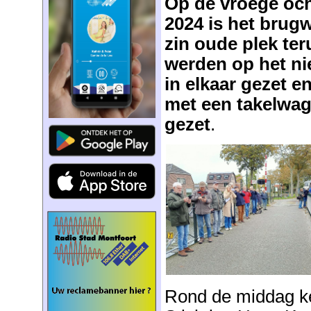
Op de vroege och
2024 is het brug
zin oude plek ter
werden op het n
in elkaar gezet e
met een takelwag
gezet
.
Rond de middag ke