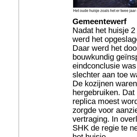
Het oude huisje zoals het er twee jaar
Gemeentewerf
Nadat het huisje 2
werd het opgeslag
Daar werd het door
bouwkundig geïns
eindconclusie was 
slechter aan toe w
De kozijnen waren
hergebruiken. Dat
replica moest wor
zorgde voor aanzi
vertraging. In ov
SHK de regie te n
het huisje.