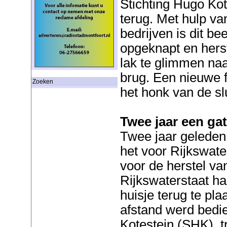
Stichting Hugo Kot
terug. Met hulp van
bedrijven is dit b
opgeknapt en herst
lak te glimmen na
brug. Een nieuwe f
Zoeken
het honk van de sl
Twee jaar een gat
Twee jaar geleden
het voor Rijkswate
voor de herstel v
Rijkswaterstaat ha
huisje terug te pl
afstand werd bedi
Kotestein (SHK) tr