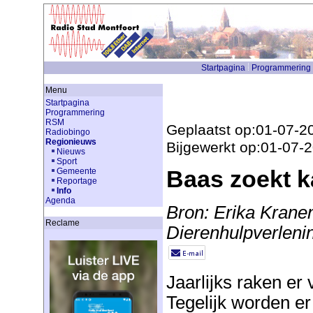
Startpagina
Programmering
Menu
Startpagina
Programmering
RSM
Geplaatst op:01-07-2
Radiobingo
Regionieuws
Bijgewerkt op:01-07-
Nieuws
Sport
Baas zoekt k
Gemeente
Reportage
Info
Agenda
Bron: Erika Kranen
Reclame
Dierenhulpverleni
Jaarlijks raken er 
Tegelijk worden er