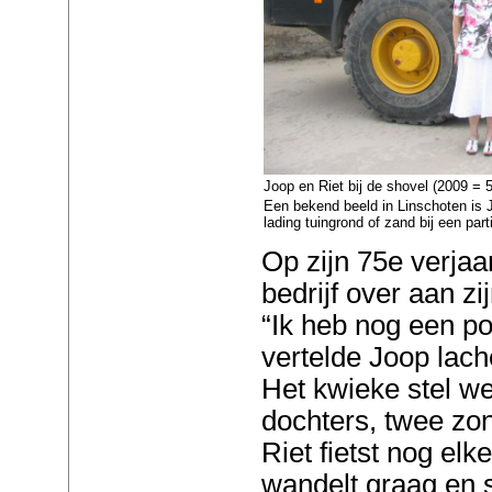
Joop en Riet bij de shovel (2009 = 5
Een bekend beeld in Linschoten is 
lading tuingrond of zand bij een part
Op zijn 75e verja
bedrijf over aan z
“Ik heb nog een po
vertelde Joop lac
Het kwieke stel w
dochters, twee zon
Riet fietst nog el
wandelt graag en 