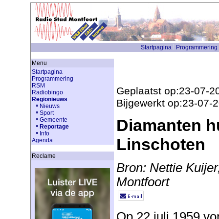
Startpagina
Programmering
Menu
Startpagina
Programmering
RSM
Geplaatst op:23-07-2
Radiobingo
Regionieuws
Bijgewerkt op:23-07-
Nieuws
Sport
Diamanten hu
Gemeente
Reportage
Info
Linschoten
Agenda
Reclame
Bron: Nettie Kuije
Montfoort
Op 22 juli 1959 von