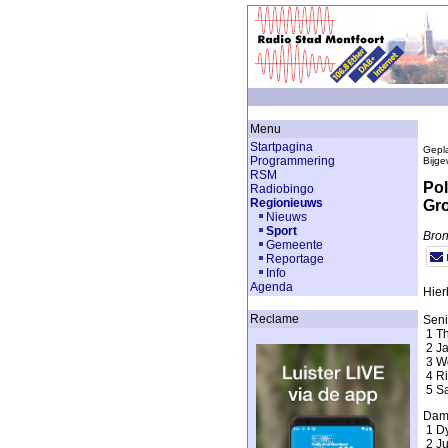
Menu
Startpagina
Gepla
Programmering
Bijge
RSM
Pol
Radiobingo
Regionieuws
Gro
Nieuws
Sport
Bron
Gemeente
Reportage
Info
Agenda
Hier
Reclame
Seni
1 Th
2 Ja
3 Wo
4 Ri
5 Sa
Dam
1 Dy
2 Ju