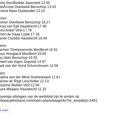
mi Groothedde Jaarsveld 13.50
biÃ«nne Overbeek Benschop 13.43
riene Baas Oudewater 13.10
oren
inier Overbeek Benschop 18.27
cas van Eijk Haastrecht 17.96
ris Anker Vlist 17.78
mon de Haay Lopik 17.18
niel Cluistra Haastrecht 16.49
gens
rmen Timmerarends Montfoort 16.91
us Hoogland Montfoort 16.60
y Velis Benschop 16.55
mert van Ingen Zegveld 14.97
rk van der Horst Schoonhoven 14.56
jes
alina van der Wind Snelrewaard 12.61
anne de Regt Linschoten 12.13
zanne Mulder Vlist 12.06
ura Maaijen Haastrecht 11.32
 overige uitslagen van de wedstrijd zijn te vinden op
://www.pbholland.com/index.php/uitslaginfo/?id_wedstrijd=3491