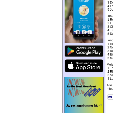
3 De
4 Fa
5 Jo
Juni
1 Re
2 Lu
3 Ch
4 Ti
5 Da
Jon
1 Ha
2 Gu
3 Ro
4 Ei
5 Ma
Meis
1 Th
2 Ri
3 Su
4 La
Alle
http