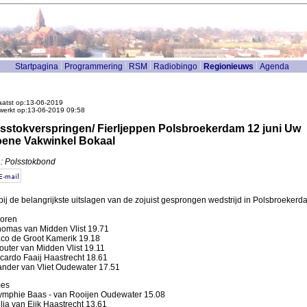
Startpagina
Programmering
RSM
Radiobingo
Regionieuws
Agenda
atst op:13-06-2019
werkt op:13-06-2019 09:58
sstokverspringen/ Fierljeppen Polsbroekerdam 12 juni Uw
ene Vakwinkel Bokaal
: Polsstokbond
bij de belangrijkste uitslagen van de zojuist gesprongen wedstrijd in Polsbroekerd
oren
omas van Midden Vlist 19.71
co de Groot Kamerik 19.18
uter van Midden Vlist 19.11
cardo Faaij Haastrecht 18.61
nder van Vliet Oudewater 17.51
es
mphie Baas - van Rooijen Oudewater 15.08
lia van Eijk Haastrecht 13.61