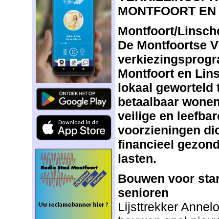
MONTFOORT EN
Montfoort/Linscho
De Montfoortse V
verkiezingsprogr
Montfoort en Lin
lokaal geworteld 
betaalbaar wonen
veilige en leefba
voorzieningen dic
financieel gezon
lasten.
Bouwen voor star
senioren
Lijsttrekker Annel