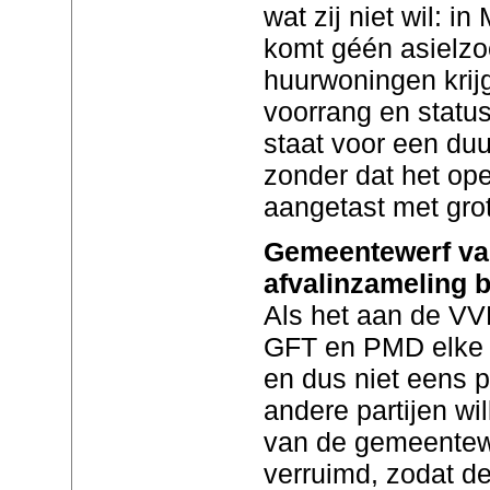
wat zij niet wil: i
komt géén asielzo
huurwoningen krij
voorrang en statu
staat voor een d
zonder dat het op
aangetast met grot
Gemeentewerf va
afvalinzameling b
Als het aan de VVD
GFT en PMD elke 
en dus niet eens p
andere partijen wi
van de gemeentew
verruimd, zodat de