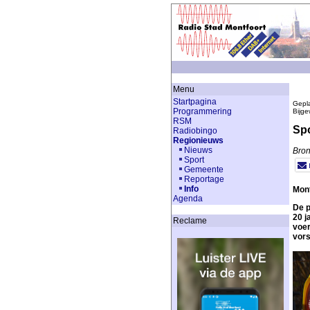
Menu
Startpagina
Gepla
Programmering
Bijge
RSM
Spo
Radiobingo
Regionieuws
Nieuws
Bro
Sport
Gemeente
Reportage
Info
Mont
Agenda
De p
20 j
Reclame
voer
vors