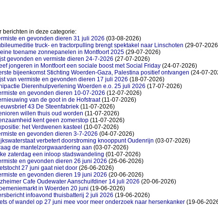
 berichten in deze categorie:
rmiste en gevonden dieren 31 juli 2026
(03-08-2026)
bileumeditie truck- en tractorpulling brengt spektakel naar Linschoten
(29-07-2026
leine toename zonnepanelen in Montfoort 2025
(29-07-2026)
jst gevonden en vermiste dieren 24-7-2026
(27-07-2026)
ef jongeren in Montfoort een sociale boost met Social Friday
(24-07-2026)
rste bijeenkomst Stichting Woerden-Gaza, Palestina positief ontvangen
(24-07-20
jst van vermiste en gevonden dieren 17 juli 2026
(18-07-2026)
ipactie Dierenhulpverlening Woerden e.o. 25 juli 2026
(17-07-2026)
ermiste en gevonden dieren 10-07-2026
(12-07-2026)
rnieuwing van de goot in de Hofstraat
(11-07-2026)
ieuwsbrief 43 De Steenfabriek
(11-07-2026)
nioren willen thuis oud worden
(11-07-2026)
enzaamheid kent geen zomerstop
(11-07-2026)
positie: het Verdwenen kasteel
(10-07-2026)
ermiste en gevonden dieren 3-7-2026
(04-07-2026)
jkswaterstaat verbetert doorstroming knooppunt Oudenrijn
(03-07-2026)
raag de mantelzorgwaardering aan
(03-07-2026)
lke zaterdag een inloop stadswandeling
(01-07-2026)
ermiste en gevonden dieren 26 juni 2026
(26-06-2026)
etstocht 27 juni gaat niet door
(26-06-2026)
ermiste en gevonden dieren 19 juni 2026
(20-06-2026)
zheimer Cafe Oudewater Aanschuifdiner 14 juli 2026
(20-06-2026)
oemeniemarkt in Woerden 20 juni
(19-06-2026)
rsbericht infoavond thuisbatterij 2 juli 2026
(19-06-2026)
ets of wandel op 27 juni mee voor meer onderzoek naar hersenkanker
(19-06-202