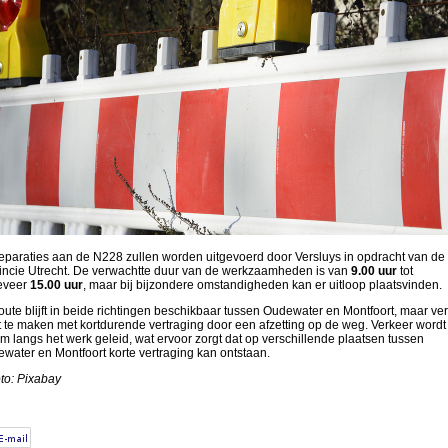
eparaties aan de N228 zullen worden uitgevoerd door Versluys in opdracht van de
incie Utrecht. De verwachtte duur van de werkzaamheden is van
9.00 uur
tot
eveer
15.00 uur
, maar bij bijzondere omstandigheden kan er uitloop plaatsvinden.
oute blijft in beide richtingen beschikbaar tussen Oudewater en Montfoort, maar ve
gt te maken met kortdurende vertraging door een afzetting op de weg. Verkeer wordt
m langs het werk geleid, wat ervoor zorgt dat op verschillende plaatsen tussen
water en Montfoort korte vertraging kan ontstaan.
to: Pixabay