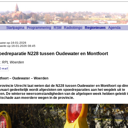
Startpagina
Programmering
RSM
Radiobingo
Regionieuws
Agenda
atst op:16-01-2026
werkt op:16-01-2026 08:45
edreparatie N228 tussen Oudewater en Montfoort
n: RPL Woerden
foort – Oudewater – Woerden
rovincie Utrecht laat weten dat de N228 tussen Oudewater en Montfoort op din
anuari gedeeltelijk wordt afgesloten om spoedreparaties aan het wegdek uit te
en. De winterse weersomstandigheden van de afgelopen week hebben geleidt t
tschade aan meerdere wegen in de provincie.