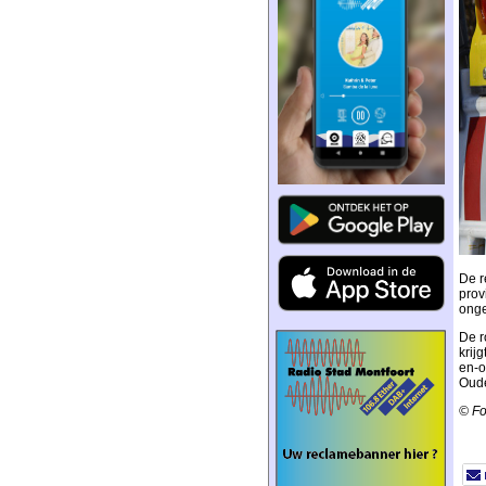
De r
prov
ong
De r
krij
en-o
Oude
© Fo