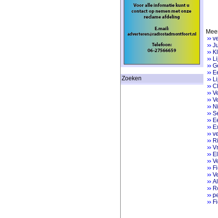
Meer
ve
Ju
K
Li
Ge
Ee
Zoeken
Li
Ch
V
Ve
N
Se
E
Ex
v
Ri
V
E
V
Fi
V
Al
R
pe
Fi